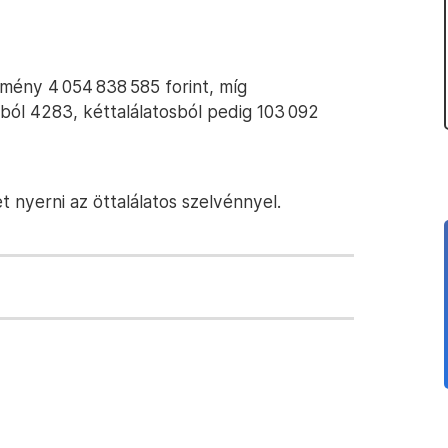
remény 4 054 838 585 forint, míg
ból 4283, kéttalálatosból pedig 103 092
t nyerni az öttalálatos szelvénnyel.