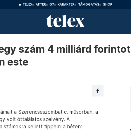
TELEX
AFTER
G7
KARAKTER
TÁMOGATÁS
SHOP
 egy szám 4 milliárd forinto
n este
zámait a Szerencseszombat c. műsorban, a
gy volt öttalálatos szelvény. A
a számokra kellett tippelni a héten: