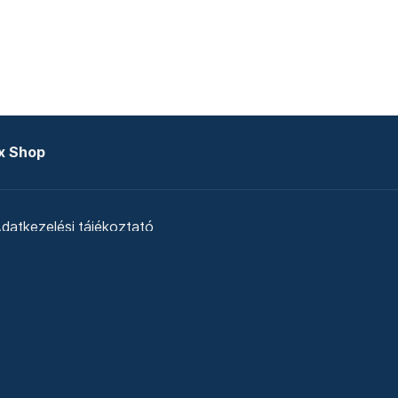
x Shop
datkezelési tájékoztató
zat
Telex Sales