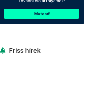
További élő árfolyamok!
Mutasd!
Friss hírek