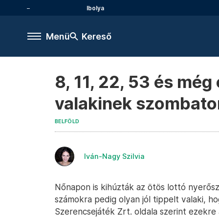
Ibolya
Menü
Kereső
8, 11, 22, 53 és még
valakinek szombato
BELFÖLD
Iván-Nagy Szilvia
Nőnapon is kihúzták az ötös lottó nyerős
számokra pedig olyan jól tippelt valaki, ho
Szerencsejáték Zrt. oldala szerint ezekre 