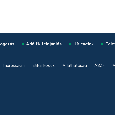
ogatás
Adó 1% felajánlás
Hírlevelek
Tele
Impresszum
Etikai kódex
Átláthatóság
ÁSZF
A
Süti beállítások
Szabályzatok
Kommentelési szabály