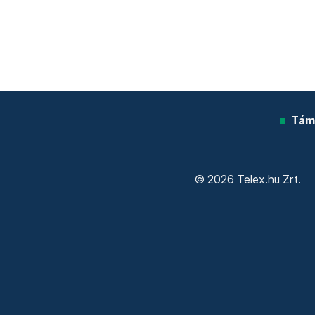
Tám
© 2026 Telex.hu Zrt.
Sütitájékoztató