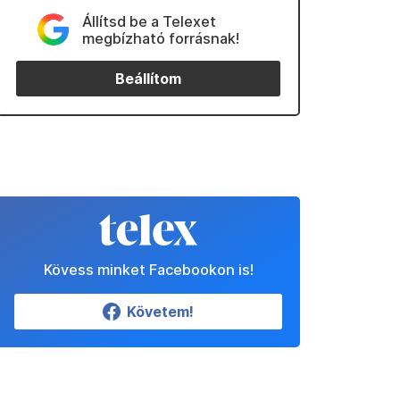
Állítsd be a Telexet
megbízható forrásnak!
Beállítom
Kövess minket Facebookon is!
Követem!