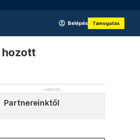
Belépés
Támogatás
t hozott
Partnereinktől