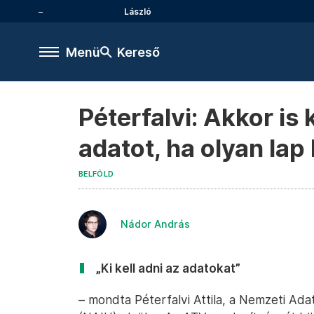
László
Menü
Kereső
Péterfalvi: Akkor is
adatot, ha olyan lap 
BELFÖLD
Nádor András
„Ki kell adni az adatokat”
– mondta Péterfalvi Attila, a Nemzeti Ad