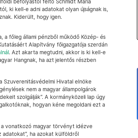
földi befolyástól féltő Schmidt Mária
l, ki kell-e adni adatokat olyan újságnak is,
znak. Kiderült, hogy igen.
, a főleg állami pénzből működő Közép- és
utatásáért Alapítvány főigazgatója szerdán
lnál
. Azt akarta megtudni, akkor is ki kell-e
agyar Hangnak, ha azt jelentős részben
a Szuverenitásvédelmi Hivatal elnöke
atigénylések nem a magyar állampolgárok
ekeit szolgálják”. A kormányközeli lap úgy
 jogalkotóknak, hogyan kéne megoldani ezt a
s a vonatkozó magyar törvényt idézve
z adatokat”, ha azokat külföldről