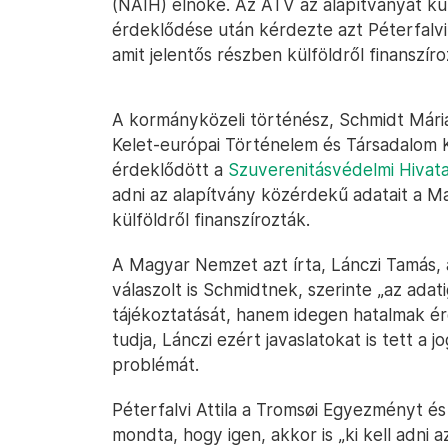
(NAIH) elnöke. Az ATV az alapítványát kül
érdeklődése után kérdezte azt Péterfalvitó
amit jelentős részben külföldről finanszíro
A kormányközeli történész, Schmidt Mária
Kelet-európai Történelem és Társadalom K
érdeklődött a
Szuverenitásvédelmi Hivata
adni az alapítvány közérdekű adatait a M
külföldről finanszírozták.
A Magyar Nemzet azt írta, Lánczi Tamás, 
válaszolt is Schmidtnek, szerinte „az ad
tájékoztatását, hanem idegen hatalmak érd
tudja, Lánczi ezért javaslatokat is tett a
problémát.
Péterfalvi Attila a Tromsøi Egyezményt é
mondta, hogy igen, akkor is „ki kell adni a