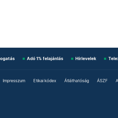
ogatás
Adó 1% felajánlás
Hírlevelek
Tele
Impresszum
Etikai kódex
Átláthatóság
ÁSZF
A
Süti beállítások
Szabályzatok
Kommentelési szabály