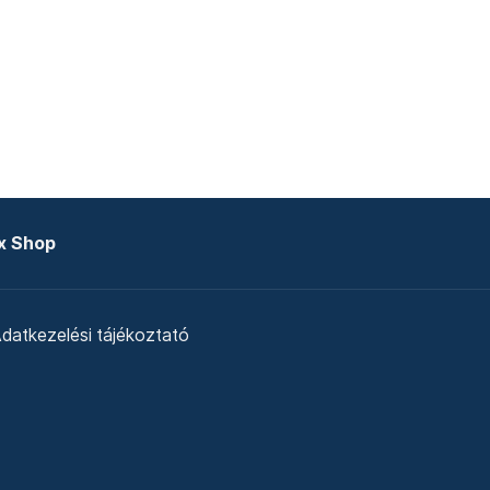
x Shop
datkezelési tájékoztató
zat
Telex Sales