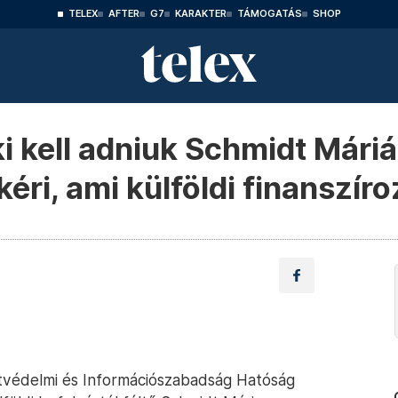
TELEX
AFTER
G7
KARAKTER
TÁMOGATÁS
SHOP
 ki kell adniuk Schmidt Már
kéri, ami külföldi finanszíro
atvédelmi és Információszabadság Hatóság