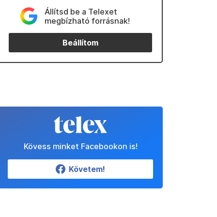
Állítsd be a Telexet
megbízható forrásnak!
Beállítom
Kövess minket Facebookon is!
Követem!