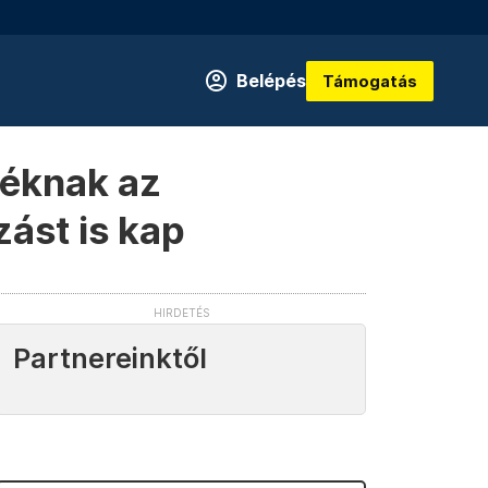
Belépés
Támogatás
iáéknak az
zást is kap
Partnereinktől