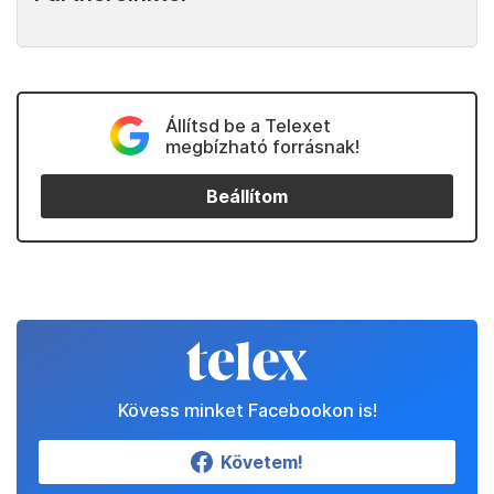
Állítsd be a Telexet
megbízható forrásnak!
Beállítom
Kövess minket Facebookon is!
Követem!