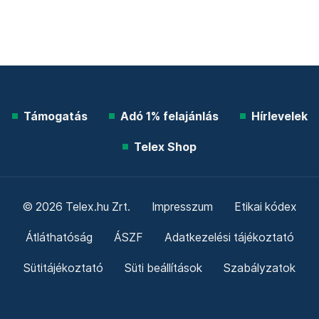
Támogatás
Adó 1% felajánlás
Hírlevelek
Telex Shop
© 2026 Telex.hu Zrt.
Impresszum
Etikai kódex
Átláthatóság
ÁSZF
Adatkezelési tájékoztató
Sütitájékoztató
Süti beállítások
Szabályzatok
Kommentelési szabályzat
Telex Sales