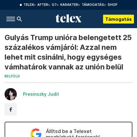
TELEX
AFTER
G7
KARAKTER
TÁMOGATÁS
SHOP
Támogatás
Gulyás Trump unióra belengetett 25
százalékos vámjáról: Azzal nem
lehet mit csinálni, hogy egységes
vámhatárok vannak az unión belül
BELFÖLD
Presinszky Judit
Állítsd be a Telexet