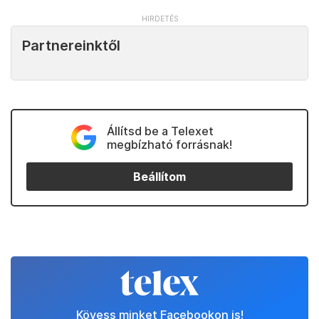
Partnereinktől
Állítsd be a Telexet
megbízható forrásnak!
Beállítom
Kövess minket Facebookon is!