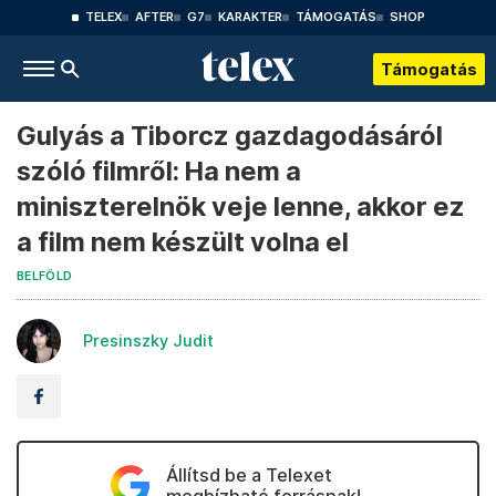
TELEX
AFTER
G7
KARAKTER
TÁMOGATÁS
SHOP
Támogatás
Gulyás a Tiborcz gazdagodásáról
szóló filmről: Ha nem a
miniszterelnök veje lenne, akkor ez
a film nem készült volna el
BELFÖLD
Presinszky Judit
Állítsd be a Telexet