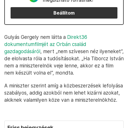
megbízható forrásnak!
Beállítom
Gulyás Gergely nem látta a
Direkt36
dokumentumfilmjét az Orbán család
gazdagodásáról
, mert „nem szívesen néz ilyeneket”,
de elolvasta róla a tudósításokat. „Ha Tiborcz István
nem a miniszterelnök veje lenne, akkor ez a film
nem készült volna el”, mondta.
A miniszter szerint amíg a közbeszerzések lefolyása
szabályos, addig azokból nem lehet kizárni azokat,
akiknek valamilyen köze van a miniszterelnökhöz.
Friss bejegyzések