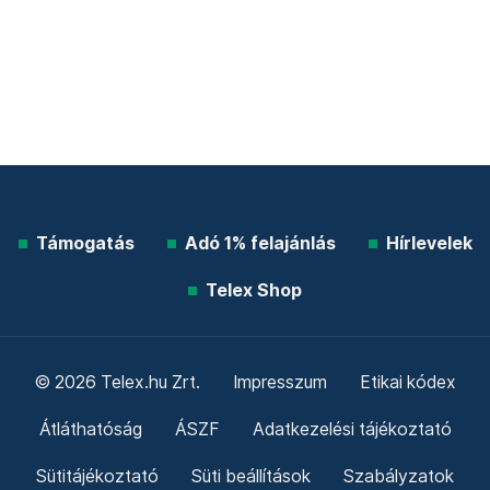
Támogatás
Adó 1% felajánlás
Hírlevelek
Telex Shop
© 2026 Telex.hu Zrt.
Impresszum
Etikai kódex
Átláthatóság
ÁSZF
Adatkezelési tájékoztató
Sütitájékoztató
Süti beállítások
Szabályzatok