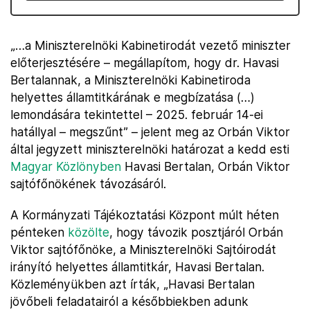
„…a Miniszterelnöki Kabinetirodát vezető miniszter
előterjesztésére – megállapítom, hogy dr. Havasi
Bertalannak, a Miniszterelnöki Kabinetiroda
helyettes államtitkárának e megbízatása (…)
lemondására tekintettel – 2025. február 14-ei
hatállyal – megszűnt” – jelent meg az Orbán Viktor
által jegyzett miniszterelnöki határozat a kedd esti
Magyar Közlönyben
Havasi Bertalan, Orbán Viktor
sajtófőnökének távozásáról.
A Kormányzati Tájékoztatási Központ múlt héten
pénteken
közölte
, hogy távozik posztjáról Orbán
Viktor sajtófőnöke, a Miniszterelnöki Sajtóirodát
irányító helyettes államtitkár, Havasi Bertalan.
Közleményükben azt írták, „Havasi Bertalan
jövőbeli feladatairól a későbbiekben adunk