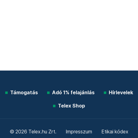
Támogatás
Adó 1% felajánlás
Hírlevelek
Telex Shop
© 2026 Telex.hu Zrt.
Impresszum
Etikai kódex