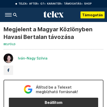
TELEX
AFTER
G7
KARAKTER
TÁMOGATÁS
SHOP
Támogatás
Megjelent a Magyar Közlönyben
Havasi Bertalan távozása
BELFÖLD
Iván-Nagy Szilvia
Állítsd be a Telexet
megbízható forrásnak!
Beállítom