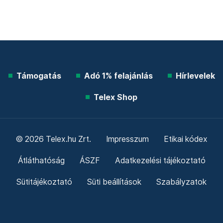
Támogatás
Adó 1% felajánlás
Hírlevelek
Telex Shop
© 2026 Telex.hu Zrt.
Impresszum
Etikai kódex
Átláthatóság
ÁSZF
Adatkezelési tájékoztató
Sütitájékoztató
Süti beállítások
Szabályzatok
Kommentelési szabályzat
Telex Sales