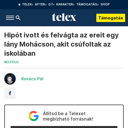
TELEX
AFTER
G7
KARAKTER
TÁMOGATÁS
SHOP
Támogatás
Hipót ivott és felvágta az ereit egy
lány Mohácson, akit csúfoltak az
iskolában
BELFÖLD
Kovács Pál
Állítsd be a Telexet
megbízható forrásnak!