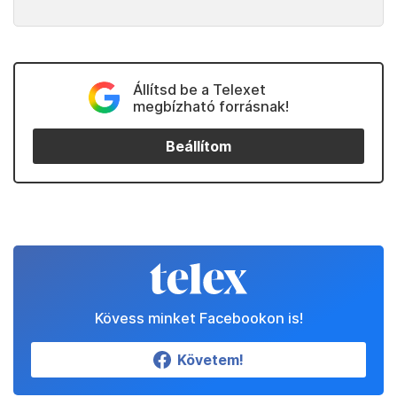
Állítsd be a Telexet
megbízható forrásnak!
Beállítom
Kövess minket Facebookon is!
Követem!