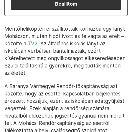
Beállítom
Mentőhelikopterrel szállítottak kórházba egy lányt
Mohácson, miután hipót ivott és felvágta az ereit –
közölte a
TV2
. Az általános iskolás lányt az
iskolában verbálisan bántalmazták, ezért
kísérelhetett meg öngyilkosságot elkeseredésében.
Szülei találtak rá a gyerekre, meg tudták menteni
az életét.
A Baranya Vármegyei Rendőr-főkapitányság azt
közölte, hogy az esettel kapcsolatban bejelentés
érkezett hozzájuk, ezért az iskolában adatgyűjtést
végeztek. Ezek alapján a rendőrség számára
hivatalból üldözendő jogsértés gyanúja nem merült
fel. A Mohácsi Rendőrkapitányság az esetről
tájékoztatta a helyi családsegítő szolgálatot.