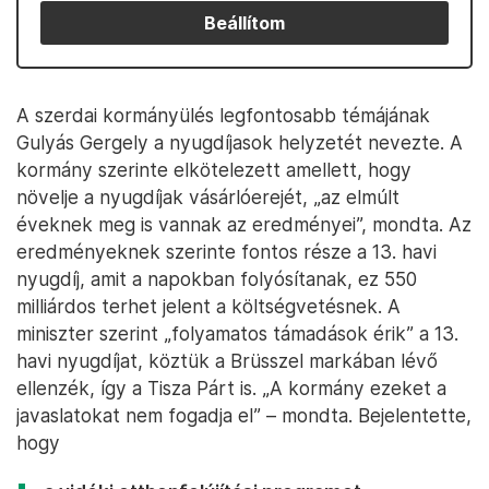
Beállítom
A szerdai kormányülés legfontosabb témájának
Gulyás Gergely a nyugdíjasok helyzetét nevezte. A
kormány szerinte elkötelezett amellett, hogy
növelje a nyugdíjak vásárlóerejét, „az elmúlt
éveknek meg is vannak az eredményei”, mondta. Az
eredményeknek szerinte fontos része a 13. havi
nyugdíj, amit a napokban folyósítanak, ez 550
milliárdos terhet jelent a költségvetésnek. A
miniszter szerint „folyamatos támadások érik” a 13.
havi nyugdíjat, köztük a Brüsszel markában lévő
ellenzék, így a Tisza Párt is. „A kormány ezeket a
javaslatokat nem fogadja el” – mondta. Bejelentette,
hogy