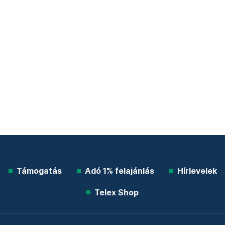
Támogatás
Adó 1% felajánlás
Hírlevelek
Telex Shop