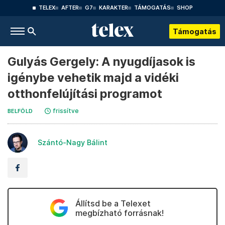
TELEX
AFTER
G7
KARAKTER
TÁMOGATÁS
SHOP
Támogatás
Gulyás Gergely: A nyugdíjasok is
igénybe vehetik majd a vidéki
otthonfelújítási programot
frissítve
BELFÖLD
Szántó-Nagy Bálint
Állítsd be a Telexet
megbízható forrásnak!