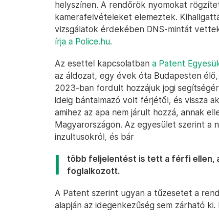
helyszínen. A rendőrök nyomokat rögzített
kamerafelvételeket elemeztek. Kihallgatták
vizsgálatok érdekében DNS-mintát vettek, 
írja a Police.hu
.
Az esettel kapcsolatban
a Patent Egyesül
az áldozat, egy évek óta Budapesten élő,
2023-ban fordult hozzájuk jogi segítségé
ideig bántalmazó volt férjétől, és vissza a
amihez az apa nem járult hozzá, annak el
Magyarországon. Az egyesület szerint a n
inzultusokról, és bár
több feljelentést is tett a férfi elle
foglalkozott.
A Patent szerint ugyan a tűzesetet a ren
alapján az idegenkezűség sem zárható ki. 