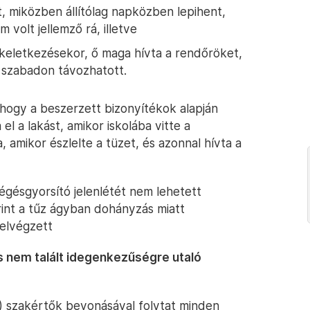
, miközben állítólag napközben lepihent,
m volt jellemző rá, illetve
űz keletkezésekor, ő maga hívta a rendőröket,
ül szabadon távozhatott.
 hogy a beszerzett bizonyítékok alapján
el a lakást, amikor iskolába vitte a
, amikor észlelte a tüzet, és azonnal hívta a
 égésgyorsító jelenlétét nem lehetett
erint a tűz ágyban dohányzás miatt
 elvégzett
 nem talált idegenkezűségre utaló
 szakértők bevonásával folytat minden