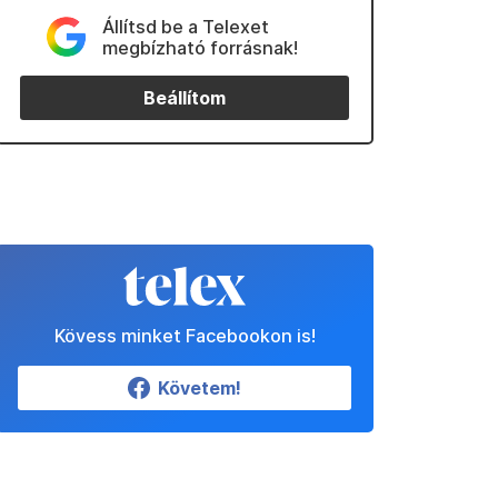
Állítsd be a Telexet
megbízható forrásnak!
Beállítom
Kövess minket Facebookon is!
Követem!