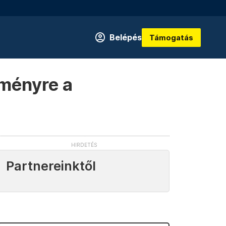
Belépés
Támogatás
kményre a
Partnereinktől