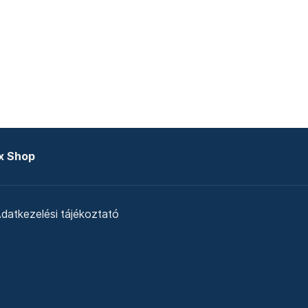
x Shop
datkezelési tájékoztató
zat
Telex Sales