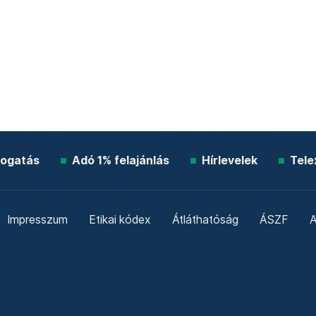
ogatás
Adó 1% felajánlás
Hírlevelek
Tele
Impresszum
Etikai kódex
Átláthatóság
ÁSZF
A
Süti beállítások
Szabályzatok
Kommentelési szabály