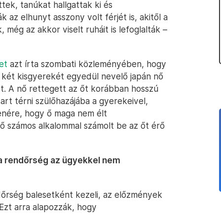
ek, tanúkat hallgattak ki és
 az elhunyt asszony volt férjét is, akitől a
még az akkor viselt ruháit is lefoglalták –
et
azt írta szombati közleményében, hogy
 két kisgyerekét egyedül nevelő japán nő
rt. A nő rettegett az őt korábban hosszú
kart térni szülőhazájába a gyerekeivel,
lenére, hogy ő maga nem élt
ő számos alkalommal számolt be az őt érő
n, a rendőrség az ügyekkel nem
dőrség balesetként kezeli, az előzmények
Ezt arra alapozzák, hogy