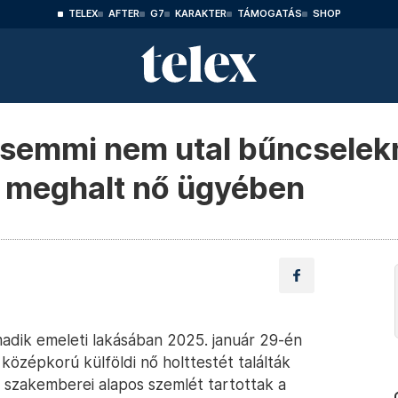
TELEX
AFTER
G7
KARAKTER
TÁMOGATÁS
SHOP
t semmi nem utal bűncsele
n meghalt nő ügyében
rmadik emeleti lakásában 2025. január 29-én
középkorú külföldi nő holttestét találták
 szakemberei alapos szemlét tartottak a