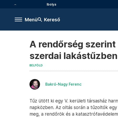
Ibolya
Menü
Kereső
A rendőrség szerin
szerdai lakástűzbe
BELFÖLD
Bakró-Nagy Ferenc
Tűz ütött ki egy V. kerületi társasház ha
napközben. Az oltás során a tűzoltók egy 
meg, a rendőrök és a katasztrófavédelem