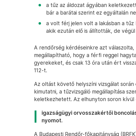
a tűz az áldozat ágyában keletkezett
bár a barátai szerint ez egyáltalán ne
a volt férj jelen volt a lakásban a t
akik ezután elő is állították, de vég
A rendőrség kérdéseinkre azt válaszolta,
megállapítható, hogy a férfi reggel hagyta 
gyerekeket, és csak 13 óra után ért vissza
112-t.
Az oltást követő helyszíni vizsgálat során
kimutatni, a tűzvizsgáló megállapítása sz
keletkezhetett. Az elhunyton soron kívül
igazságügyi orvosszakértői boncolás
nyomot.
A Budapesti Rendőr-főkapitányság (BRFK)