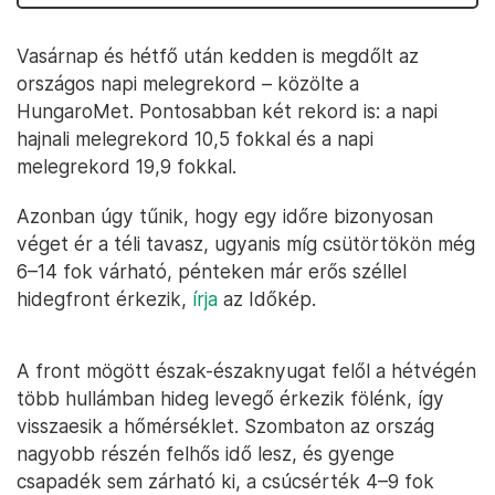
Vasárnap és hétfő után kedden is megdőlt az
országos napi melegrekord – közölte a
HungaroMet. Pontosabban két rekord is: a napi
hajnali melegrekord 10,5 fokkal és a napi
melegrekord 19,9 fokkal.
Azonban úgy tűnik, hogy egy időre bizonyosan
véget ér a téli tavasz, ugyanis míg csütörtökön még
6–14 fok várható, pénteken már erős széllel
hidegfront érkezik,
írja
az Időkép.
A front mögött észak-északnyugat felől a hétvégén
több hullámban hideg levegő érkezik fölénk, így
visszaesik a hőmérséklet. Szombaton az ország
nagyobb részén felhős idő lesz, és gyenge
csapadék sem zárható ki, a csúcsérték 4–9 fok