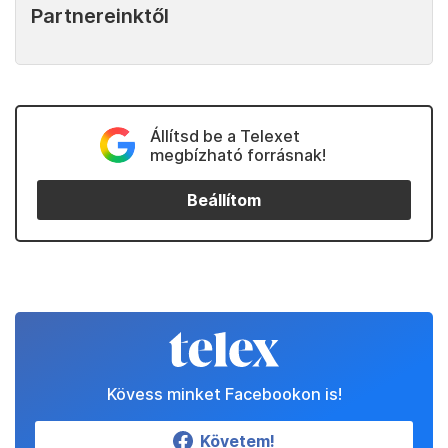
Partnereinktől
Állítsd be a Telexet
megbízható forrásnak!
Beállítom
Kövess minket Facebookon is!
Követem!