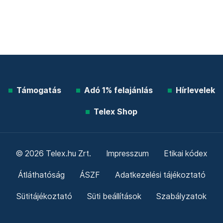
Támogatás
Adó 1% felajánlás
Hírlevelek
Telex Shop
© 2026 Telex.hu Zrt.
Impresszum
Etikai kódex
Átláthatóság
ÁSZF
Adatkezelési tájékoztató
Sütitájékoztató
Süti beállítások
Szabályzatok
Kommentelési szabályzat
Telex Sales