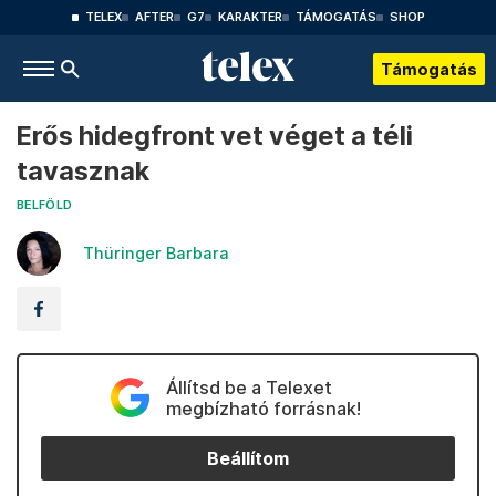
TELEX
AFTER
G7
KARAKTER
TÁMOGATÁS
SHOP
Támogatás
Erős hidegfront vet véget a téli
tavasznak
BELFÖLD
Thüringer Barbara
Állítsd be a Telexet
megbízható forrásnak!
Beállítom