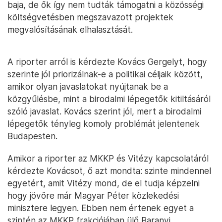
baja, de ők így nem tudták támogatni a közösségi
költségvetésben megszavazott projektek
megvalósításának elhalasztását.
A riporter arról is kérdezte Kovács Gergelyt, hogy
szerinte jól priorizálnak-e a politikai céljaik között,
amikor olyan javaslatokat nyújtanak be a
közgyűlésbe, mint a birodalmi lépegetők kitiltásáról
szóló javaslat. Kovács szerint jól, mert a birodalmi
lépegetők tényleg komoly problémát jelentenek
Budapesten.
Amikor a riporter az MKKP és Vitézy kapcsolatáról
kérdezte Kovácsot, ő azt mondta: szinte mindennel
egyetért, amit Vitézy mond, de el tudja képzelni
hogy jövőre már Magyar Péter közlekedési
minisztere legyen. Ebben nem értenek egyet a
szintén az MKKP frakciójában ülő Baranyi