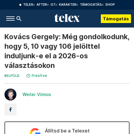
TELEX
AFTER
G7
KARAKTER
TÁMOGATÁS
SHOP
Támogatás
Kovács Gergely: Még gondolkodunk,
hogy 5, 10 vagy 106 jelölttel
induljunk-e el a 2026-os
választásokon
frissítve
BELFÖLD
Weiler Vilmos
Állítsd be a Telexet