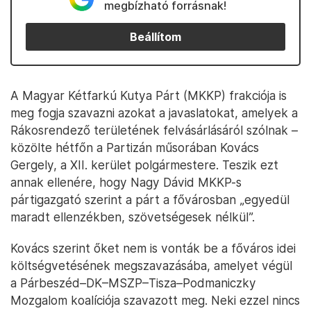
megbízható forrásnak!
Beállítom
A Magyar Kétfarkú Kutya Párt (MKKP) frakciója is
meg fogja szavazni azokat a javaslatokat, amelyek a
Rákosrendező területének felvásárlásáról szólnak –
közölte hétfőn a Partizán műsorában Kovács
Gergely, a XII. kerület polgármestere. Teszik ezt
annak ellenére, hogy Nagy Dávid MKKP-s
pártigazgató szerint a párt a fővárosban „egyedül
maradt ellenzékben, szövetségesek nélkül”.
Kovács szerint őket nem is vonták be a főváros idei
költségvetésének megszavazásába, amelyet végül
a Párbeszéd–DK–MSZP–Tisza–Podmaniczky
Mozgalom koalíciója szavazott meg. Neki ezzel nincs