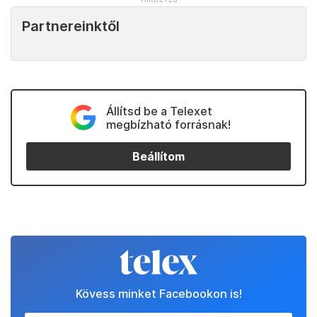
Partnereinktől
Állítsd be a Telexet
megbízható forrásnak!
Beállítom
Kövess minket Facebookon is!