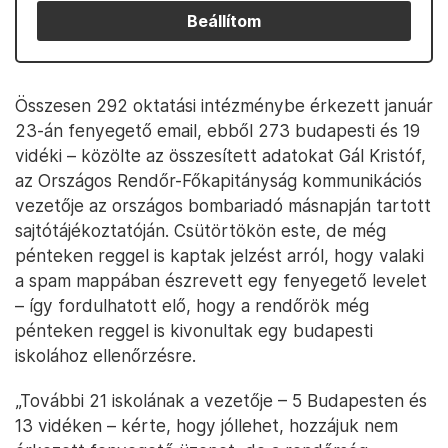
Beállítom
Összesen 292 oktatási intézménybe érkezett január
23-án fenyegető email, ebből 273 budapesti és 19
vidéki – közölte az összesített adatokat Gál Kristóf,
az Országos Rendőr-Főkapitányság kommunikációs
vezetője az országos bombariadó másnapján tartott
sajtótájékoztatóján. Csütörtökön este, de még
pénteken reggel is kaptak jelzést arról, hogy valaki
a spam mappában észrevett egy fenyegető levelet
– így fordulhatott elő, hogy a rendőrök még
pénteken reggel is kivonultak egy budapesti
iskolához ellenőrzésre.
„További 21 iskolának a vezetője – 5 Budapesten és
13 vidéken – kérte, hogy jóllehet, hozzájuk nem