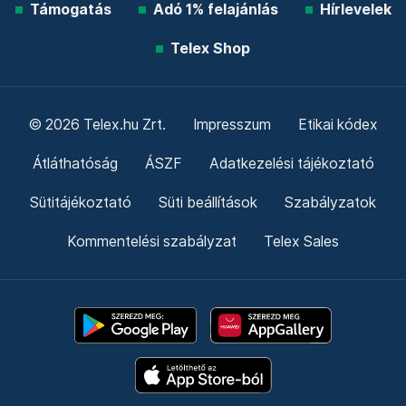
Támogatás
Adó 1% felajánlás
Hírlevelek
Telex Shop
© 2026 Telex.hu Zrt.
Impresszum
Etikai kódex
Átláthatóság
ÁSZF
Adatkezelési tájékoztató
Sütitájékoztató
Süti beállítások
Szabályzatok
Kommentelési szabályzat
Telex Sales