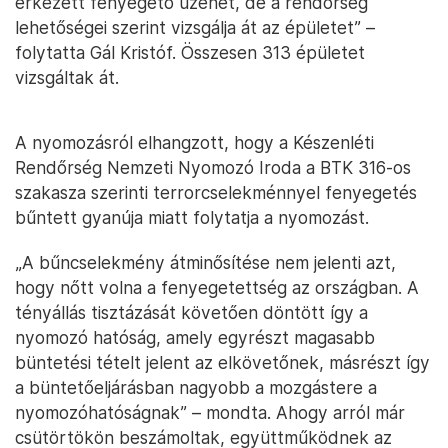
érkezett fenyegető üzenet, de a rendőrség
lehetőségei szerint vizsgálja át az épületet” –
folytatta Gál Kristóf. Összesen 313 épületet
vizsgáltak át.
A nyomozásról elhangzott, hogy a Készenléti
Rendőrség Nemzeti Nyomozó Iroda a BTK 316-os
szakasza szerinti terrorcselekménnyel fenyegetés
bűntett gyanúja miatt folytatja a nyomozást.
„A bűncselekmény átminősítése nem jelenti azt,
hogy nőtt volna a fenyegetettség az országban. A
tényállás tisztázását követően döntött így a
nyomozó hatóság, amely egyrészt magasabb
büntetési tételt jelent az elkövetőnek, másrészt így
a büntetőeljárásban nagyobb a mozgástere a
nyomozóhatóságnak” – mondta. Ahogy arról már
csütörtökön beszámoltak, együttműködnek az