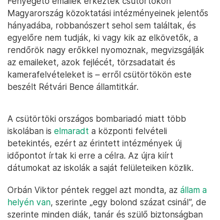
Fenyegető emailek érkeztek csütörtökön
Magyarország közoktatási intézményeinek jelentős
hányadába, robbanószert sehol sem találtak, és
egyelőre nem tudják, ki vagy kik az elkövetők, a
rendőrök nagy erőkkel nyomoznak, megvizsgálják
az emaileket, azok fejlécét, törzsadatait és
kamerafelvételeket is – erről csütörtökön este
beszélt Rétvári Bence államtitkár.
A csütörtöki országos bombariadó miatt több
iskolában is
elmaradt
a központi felvételi
betekintés, ezért az érintett intézmények új
időpontot írtak ki erre a célra. Az újra kiírt
dátumokat az iskolák a saját felületeiken közlik.
Orbán Viktor péntek reggel azt mondta, az
állam a
helyén van
, szerinte „egy bolond százat csinál”, de
szerinte minden diák, tanár és szülő biztonságban