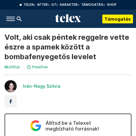
TELEX
AFTER
G7
KARAKTER
TÁMOGATÁS
SHOP
Támogatás
Volt, aki csak péntek reggelre vette
észre a spamek között a
bombafenyegetős levelet
frissítve
BELFÖLD
Iván-Nagy Szilvia
Állítsd be a Telexet
megbízható forrásnak!