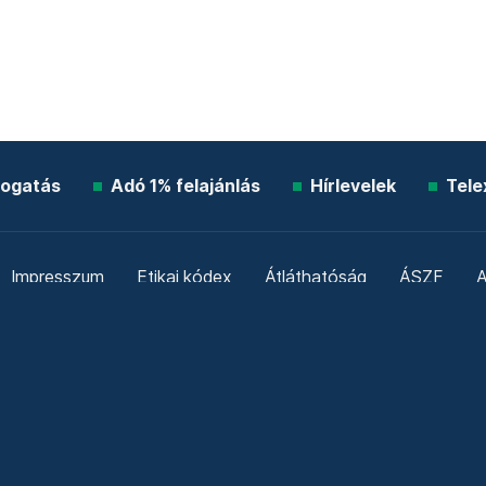
ogatás
Adó 1% felajánlás
Hírlevelek
Tele
Impresszum
Etikai kódex
Átláthatóság
ÁSZF
A
Süti beállítások
Szabályzatok
Kommentelési szabály