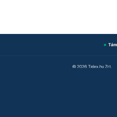
Tám
© 2026 Telex.hu Zrt.
Sütitájékoztató