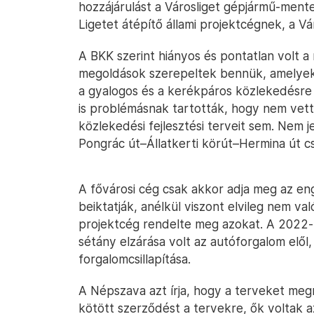
hozzájárulást a Városliget gépjármű-mente
Ligetet átépítő állami projektcégnek, a Vár
A BKK szerint hiányos és pontatlan volt a
megoldások szerepeltek bennük, amelyek 
a gyalogos és a kerékpáros közlekedésre –
is problémásnak tartották, hogy nem vett
közlekedési fejlesztési terveit sem. Nem je
Pongrác út–Állatkerti körút–Hermina út 
A fővárosi cég csak akkor adja meg az en
beiktatják, anélkül viszont elvileg nem va
projektcég rendelte meg azokat. A 2022-
sétány elzárása volt az autóforgalom elől, 
forgalomcsillapítása.
A Népszava azt írja, hogy a terveket megr
kötött szerződést a tervekre, ők voltak a