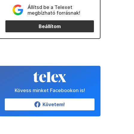
Állítsd be a Telexet
megbízható forrásnak!
Beállítom
Kövess minket Facebookon is!
Követem!