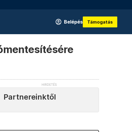
Belépés
Támogatás
utómentesítésére
Partnereinktől