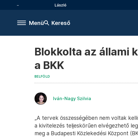
László
Menü
Kereső
Blokkolta az állami 
a BKK
BELFÖLD
Iván-Nagy Szilvia
„A tervek összességében nem voltak kell
a kivitelezés teljeskörűen elvégezhető l
meg a Budapesti Közlekedési Központ (BKK)