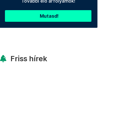
További élő árfolyamok!
Mutasd!
Friss hírek