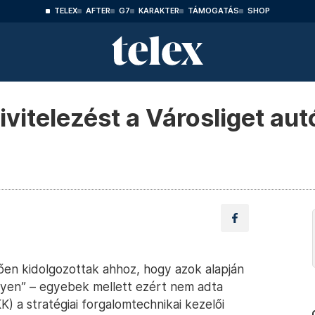
TELEX
AFTER
G7
KARAKTER
TÁMOGATÁS
SHOP
kivitelezést a Városliget a
ően kidolgozottak ahhoz, hogy azok alapján
egyen” – egyebek mellett ezért nem adta
 a stratégiai forgalomtechnikai kezelői