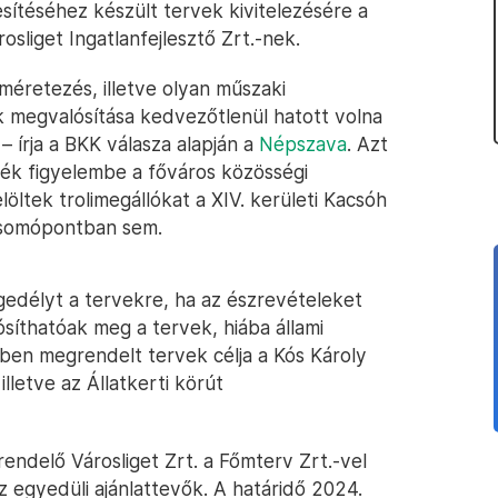
sítéséhez készült tervek kivitelezésére a
osliget Ingatlanfejlesztő Zrt.-nek.
 méretezés, illetve olyan műszaki
megvalósítása kedvezőtlenül hatott volna
 írja a BKK válasza alapján a
Népszava
. Azt
ék figyelembe a főváros közösségi
löltek trolimegállókat a XIV. kerületi Kacsóh
csomópontban sem.
gedélyt a tervekre, ha az észrevételeket
lósíthatóak meg a tervek, hiába állami
ben megrendelt tervek célja a Kós Károly
illetve az Állatkerti körút
endelő Városliget Zrt. a Főmterv Zrt.-vel
z egyedüli ajánlattevők. A határidő 2024.