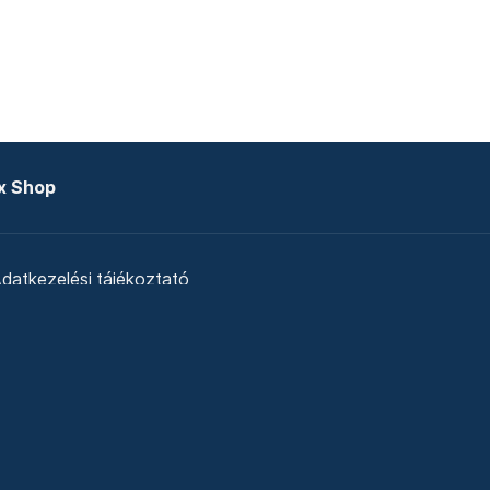
x Shop
datkezelési tájékoztató
zat
Telex Sales