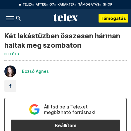
TELEX
AFTER
G7
KARAKTER
TÁMOGATÁS
SHOP
Támogatás
Két lakástűzben összesen hárman
haltak meg szombaton
BELFÖLD
Bozsó Ágnes
Állítsd be a Telexet
megbízható forrásnak!
Beállítom