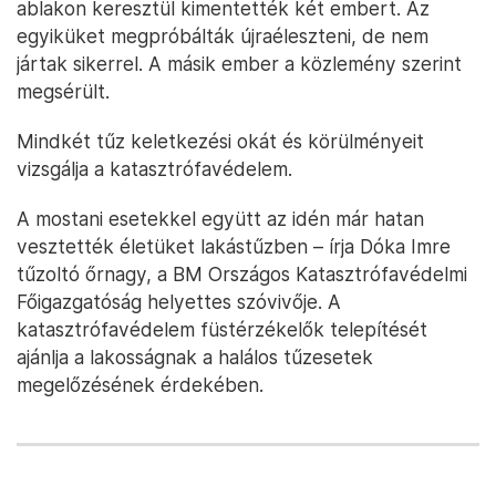
ablakon keresztül kimentették két embert. Az
egyiküket megpróbálták újraéleszteni, de nem
jártak sikerrel. A másik ember a közlemény szerint
megsérült.
Mindkét tűz keletkezési okát és körülményeit
vizsgálja a katasztrófavédelem.
A mostani esetekkel együtt az idén már hatan
vesztették életüket lakástűzben – írja Dóka Imre
tűzoltó őrnagy, a BM Országos Katasztrófavédelmi
Főigazgatóság helyettes szóvivője. A
katasztrófavédelem füstérzékelők telepítését
ajánlja a lakosságnak a halálos tűzesetek
megelőzésének érdekében.