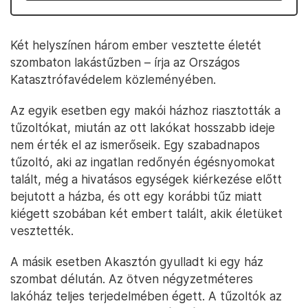
Két helyszínen három ember vesztette életét
szombaton lakástűzben – írja az Országos
Katasztrófavédelem közleményében.
Az egyik esetben egy makói házhoz riasztották a
tűzoltókat, miután az ott lakókat hosszabb ideje
nem érték el az ismerőseik. Egy szabadnapos
tűzoltó, aki az ingatlan redőnyén égésnyomokat
talált, még a hivatásos egységek kiérkezése előtt
bejutott a házba, és ott egy korábbi tűz miatt
kiégett szobában két embert talált, akik életüket
vesztették.
A másik esetben Akasztón gyulladt ki egy ház
szombat délután. Az ötven négyzetméteres
lakóház teljes terjedelmében égett. A tűzoltók az