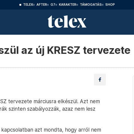
TELEX
AFTER
G7
KARAKTER
TÁMOGATÁS
SHOP
szül az új KRESZ tervezete
SZ tervezete márciusra elkészül. Azt nem
trák szinten szabályozzák, azaz nem lesz
l kapcsolatban azt mondta, hogy arról nem