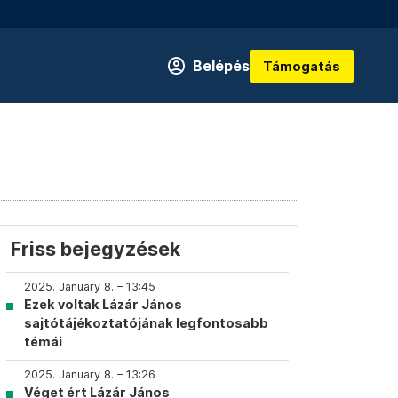
Belépés
Támogatás
Friss bejegyzések
2025. January 8. – 13:45
Ezek voltak Lázár János
sajtótájékoztatójának legfontosabb
témái
2025. January 8. – 13:26
Véget ért Lázár János