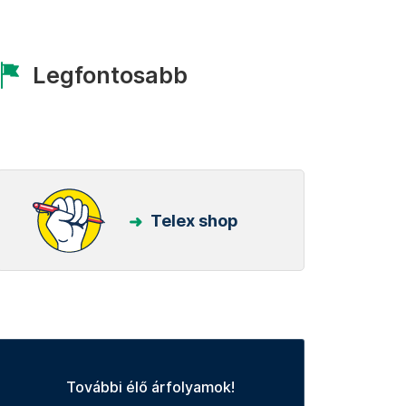
Legfontosabb
Telex shop
További élő árfolyamok!