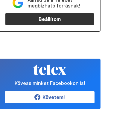
Állítsd be a Telexet
megbízható forrásnak!
Beállítom
Kövess minket Facebookon is!
Követem!