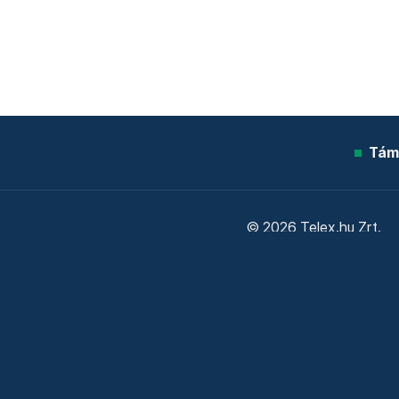
Tám
© 2026 Telex.hu Zrt.
Sütitájékoztató