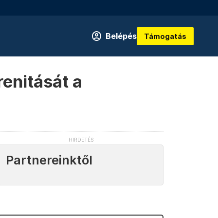
Belépés
Támogatás
enitását a
Partnereinktől