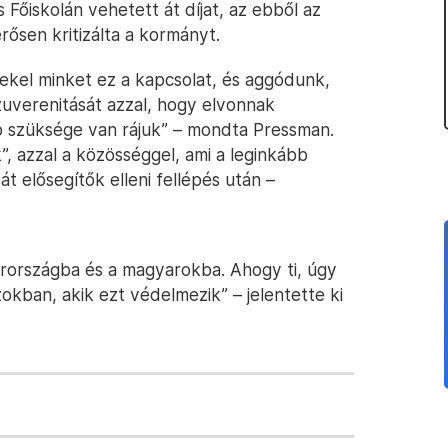
Főiskolán vehetett át díjat, az ebből az
ősen kritizálta a kormányt.
ekel minket ez a kapcsolat, és aggódunk,
uverenitását azzal, hogy elvonnak
b szüksége van rájuk” – mondta Pressman.
ek”, azzal a közösséggel, ami a leginkább
t elősegítők elleni fellépés után –
arországba és a magyarokba. Ahogy ti, úgy
okban, akik ezt védelmezik” – jelentette ki