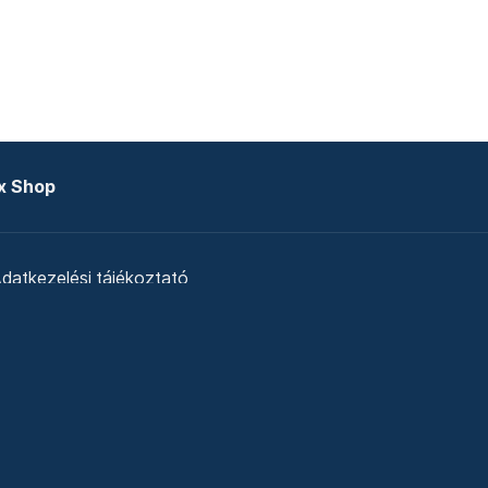
x Shop
datkezelési tájékoztató
zat
Telex Sales