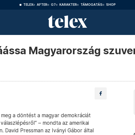
TELEX
AFTER
G7
KARAKTER
TÁMOGATÁS
SHOP
áássa Magyarország szuver
 meg a döntést a magyar demokráciát
válaszlépésről” – mondta az amerikai
. David Pressman az Iványi Gábor által