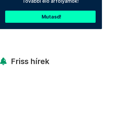
További élő árfolyamok!
Mutasd!
Friss hírek