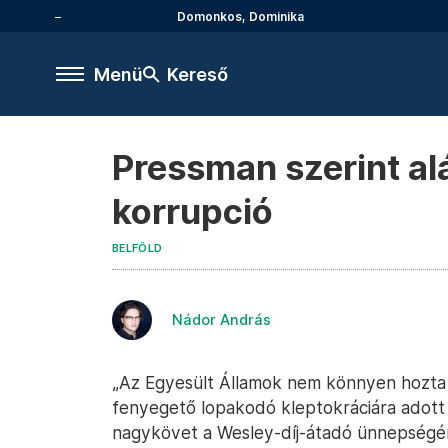
Domonkos, Dominika
Menü
Kereső
Pressman szerint al
korrupció
BELFÖLD
Nádor András
„Az Egyesült Államok nem könnyen hozta
fenyegető lopakodó kleptokráciára adott 
nagykövet a Wesley-díj-átadó ünnepségén