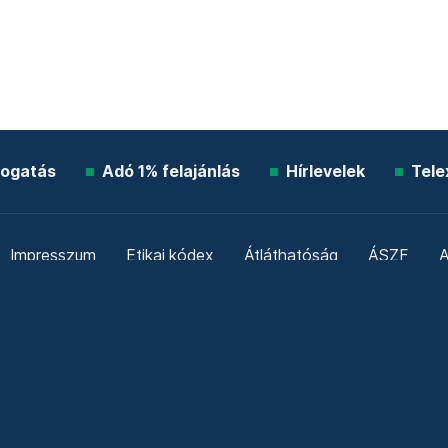
ogatás
Adó 1% felajánlás
Hírlevelek
Tele
Impresszum
Etikai kódex
Átláthatóság
ÁSZF
A
Süti beállítások
Szabályzatok
Kommentelési szabály