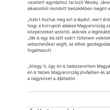
vezetett egyházhoz tartozó Wesley János 
alkalomból mondott beszédében megint er
„Azért hoztuk meg ezt a lépést, mert érd
hogy a korrupció aláássa Magyarország sz
közpénzeket azoktól, akiknek a leginkáb
„Illik is egy kis időt ezért töltenem velet
sebezhetőket segíti, az elitek gazdagodásá
fogalmazott.
„Ahogy ti, úgy én is beleszerettem Magy
én is hiszek Magyarország jövőjében és az
a nagykövet a díjátadón.