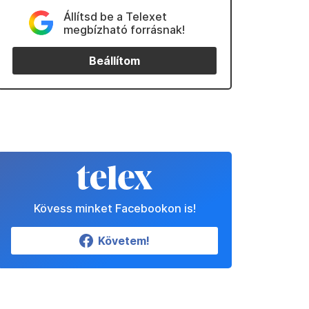
Állítsd be a Telexet
megbízható forrásnak!
Beállítom
Kövess minket Facebookon is!
Követem!