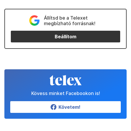
Állítsd be a Telexet
megbízható forrásnak!
Beállítom
Kövess minket Facebookon is!
Követem!