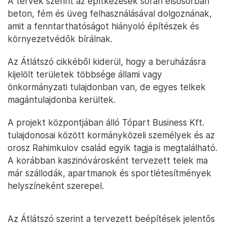
A tervek szerint az építkezések során elsősorban
beton, fém és üveg felhasználásával dolgoznának,
amit a fenntarthatóságot hiányoló építészek és
környezetvédők bírálnak.
Az Átlátszó cikkéből kiderül, hogy a beruházásra
kijelölt területek többsége állami vagy
önkormányzati tulajdonban van, de egyes telkek
magántulajdonba kerültek.
A projekt központjában álló Tópart Business Kft.
tulajdonosai között kormányközeli személyek és az
orosz Rahimkulov család egyik tagja is megtalálható.
A korábban kaszinóvárosként tervezett telek ma
már szállodák, apartmanok és sportlétesítmények
helyszíneként szerepel.
Az Átlátszó szerint a tervezett beépítések jelentős