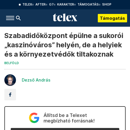
TELEX
AFTER
G7
KARAKTER
TÁMOGATÁS
SHOP
Támogatás
Szabadidőközpont épülne a sukorói
„kaszinóváros” helyén, de a helyiek
és a környezetvédők tiltakoznak
BELFÖLD
Dezső András
Állítsd be a Telexet
megbízható forrásnak!