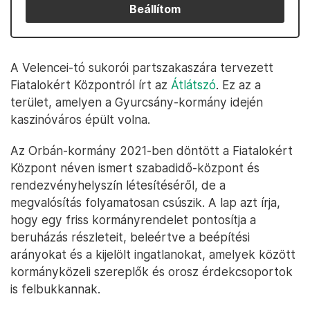
Beállítom
A Velencei-tó sukorói partszakaszára tervezett
Fiatalokért Központról írt az
Átlátszó
. Ez az a
terület, amelyen a Gyurcsány-kormány idején
kaszinóváros épült volna.
Az Orbán-kormány 2021-ben döntött a Fiatalokért
Központ néven ismert szabadidő-központ és
rendezvényhelyszín létesítéséről, de a
megvalósítás folyamatosan csúszik. A lap azt írja,
hogy egy friss kormányrendelet pontosítja a
beruházás részleteit, beleértve a beépítési
arányokat és a kijelölt ingatlanokat, amelyek között
kormányközeli szereplők és orosz érdekcsoportok
is felbukkannak.