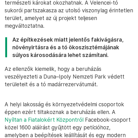
természeti károkat okozhatnak. A Velencei-tó
sukorói partszakasza az utolsó viszonylag érintetlen
terület, amelyet az új projekt teljesen
megváltoztatna.
Az építkezések miatt jelentős fakivágásra,
növényirtásra és a tó ökoszisztémájának
súlyos károsodására lehet számítani.
Az ellenzők kiemelik, hogy a beruházás
veszélyezteti a Duna–Ipoly Nemzeti Park védett
területeit és a tó madárrezervátumát.
A helyi lakosság és környezetvédelmi csoportok
éppen ezért tiltakoznak a beruházás ellen. A
Nyíltan a Fiatalokért Központról
Facebook-csoport
közel 1600 aláírást gyűjtött egy petícióhoz,
amelyben a beépítések leállítását és egy modern