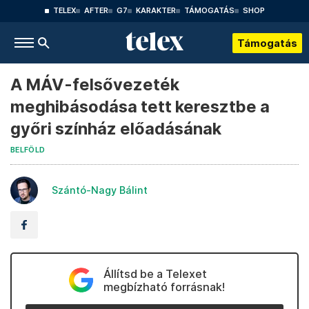
TELEX
AFTER
G7
KARAKTER
TÁMOGATÁS
SHOP
Támogatás
A MÁV-felsővezeték
meghibásodása tett keresztbe a
győri színház előadásának
BELFÖLD
Szántó-Nagy Bálint
Állítsd be a Telexet
megbízható forrásnak!