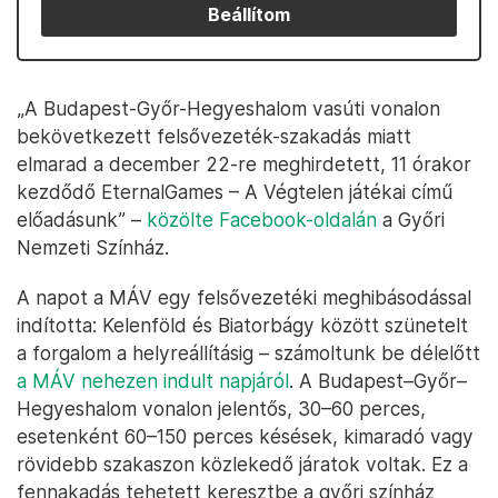
Beállítom
„A Budapest-Győr-Hegyeshalom vasúti vonalon
bekövetkezett felsővezeték-szakadás miatt
elmarad a december 22-re meghirdetett, 11 órakor
kezdődő EternalGames – A Végtelen játékai című
előadásunk” –
közölte Facebook-oldalán
a Győri
Nemzeti Színház.
A napot a MÁV egy felsővezetéki meghibásodással
indította: Kelenföld és Biatorbágy között szünetelt
a forgalom a helyreállításig – számoltunk be délelőtt
a MÁV nehezen indult napjáról
. A Budapest–Győr–
Hegyeshalom vonalon jelentős, 30–60 perces,
esetenként 60–150 perces késések, kimaradó vagy
rövidebb szakaszon közlekedő járatok voltak. Ez a
fennakadás tehetett keresztbe a győri színház