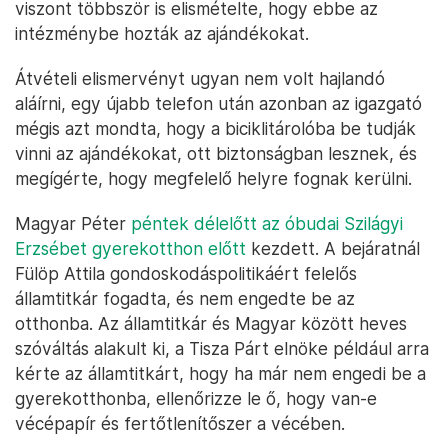
viszont többször is elismételte, hogy ebbe az
intézménybe hozták az ajándékokat.
Átvételi elismervényt ugyan nem volt hajlandó
aláírni, egy újabb telefon után azonban az igazgató
mégis azt mondta, hogy a biciklitárolóba be tudják
vinni az ajándékokat, ott biztonságban lesznek, és
megígérte, hogy megfelelő helyre fognak kerülni.
Magyar Péter
péntek délelőtt az óbudai Szilágyi
Erzsébet gyerekotthon előtt
kezdett. A bejáratnál
Fülöp Attila gondoskodáspolitikáért felelős
államtitkár fogadta, és nem engedte be az
otthonba. Az államtitkár és Magyar között heves
szóváltás alakult ki, a Tisza Párt elnöke például arra
kérte az államtitkárt, hogy ha már nem engedi be a
gyerekotthonba, ellenőrizze le ő, hogy van-e
vécépapír és fertőtlenítőszer a vécében.