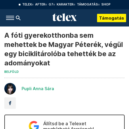
TELEX
AFTER
G7
KARAKTER
TÁMOGATÁS
SHOP
Támogatás
A fóti gyerekotthonba sem
mehettek be Magyar Péterék, végül
egy biciklitárolóba tehették be az
adományokat
BELFÖLD
Pupli Anna Sára
Állítsd be a Telexet