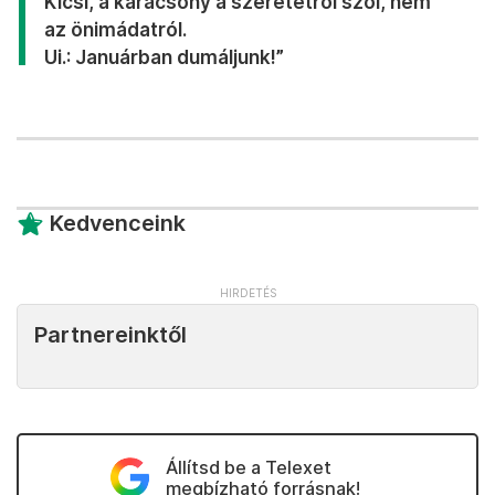
Kicsi, a karácsony a szeretetről szól, nem
az önimádatról.
Ui.: Januárban dumáljunk!”
Kedvenceink
Partnereinktől
Állítsd be a Telexet
megbízható forrásnak!