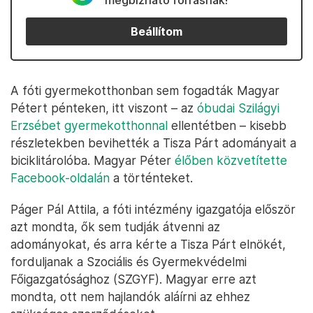
megbízható forrásnak!
Beállítom
A fóti gyermekotthonban sem fogadták Magyar
Pétert pénteken, itt viszont – az
óbudai Szilágyi
Erzsébet gyermekotthonnal
ellentétben – kisebb
részletekben bevihették a Tisza Párt adományait a
biciklitárolóba. Magyar Péter
élőben közvetítette
Facebook-oldalán
a történteket.
Páger Pál Attila, a fóti intézmény igazgatója először
azt mondta, ők sem tudják átvenni az
adományokat, és arra kérte a Tisza Párt elnökét,
forduljanak a Szociális és Gyermekvédelmi
Főigazgatósághoz (SZGYF). Magyar erre azt
mondta, ott nem hajlandók aláírni az ehhez