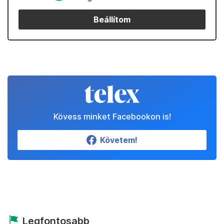
Beállítom
Kövess minket Facebookon is!
Követem!
Legfontosabb