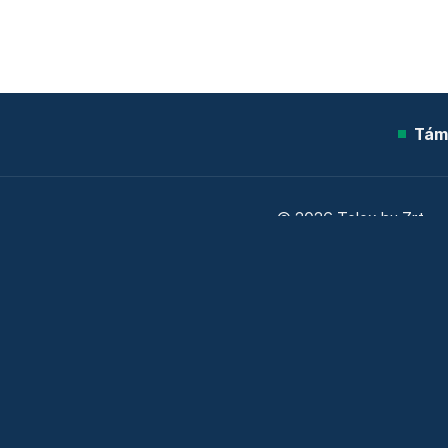
Tám
© 2026 Telex.hu Zrt.
Sütitájékoztató