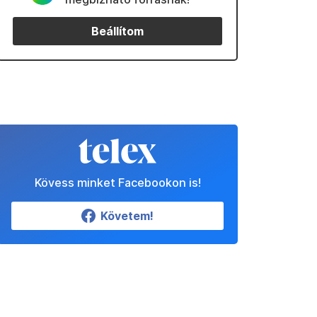
Beállítom
Kövess minket Facebookon is!
Követem!