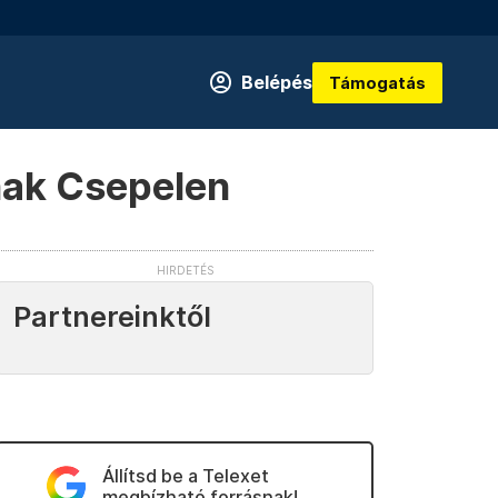
Belépés
Támogatás
nak Csepelen
Partnereinktől
Állítsd be a Telexet
megbízható forrásnak!