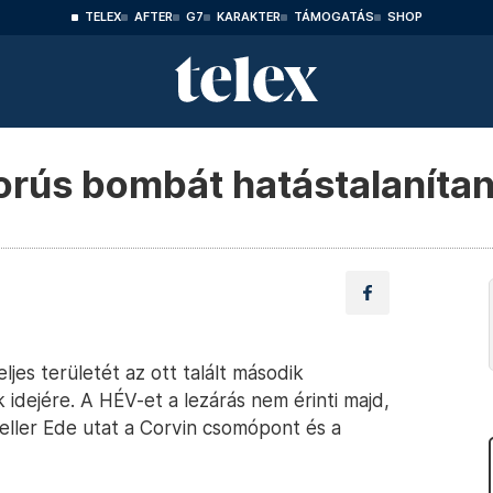
TELEX
AFTER
G7
KARAKTER
TÁMOGATÁS
SHOP
orús bombát hatástalaníta
jes területét az ott talált második
 idejére. A HÉV-et a lezárás nem érinti majd,
eller Ede utat a Corvin csomópont és a