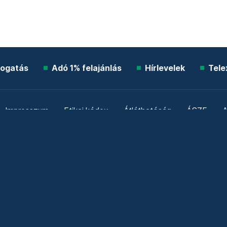
ogatás
Adó 1% felajánlás
Hírlevelek
Tele
Impresszum
Etikai kódex
Átláthatóság
ÁSZF
A
Süti beállítások
Szabályzatok
Kommentelési szabály