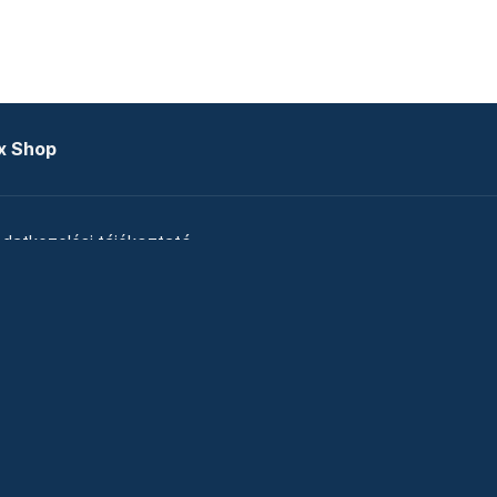
x Shop
datkezelési tájékoztató
zat
Telex Sales