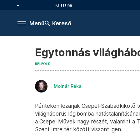
Krisztina
Menü
Kereső
Egytonnás világháb
BELFÖLD
Molnár Réka
Pénteken lezárják Csepel-Szabadkikötő tel
világháborús légibomba hatástalanításának
a Csepel Művek nagy részét, valamint a T
Szent Imre tér között viszont igen.