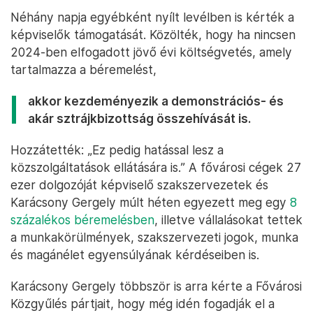
Néhány napja egyébként nyílt levélben is kérték a
képviselők támogatását. Közölték, hogy ha nincsen
2024-ben elfogadott jövő évi költségvetés, amely
tartalmazza a béremelést,
akkor kezdeményezik a demonstrációs- és
akár sztrájkbizottság összehívását is.
Hozzátették: „Ez pedig hatással lesz a
közszolgáltatások ellátására is.” A fővárosi cégek 27
ezer dolgozóját képviselő szakszervezetek és
Karácsony Gergely múlt héten egyezett meg egy
8
százalékos béremelésben
, illetve vállalásokat tettek
a munkakörülmények, szakszervezeti jogok, munka
és magánélet egyensúlyának kérdéseiben is.
Karácsony Gergely többször is arra kérte a Fővárosi
Közgyűlés pártjait, hogy még idén fogadják el a