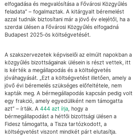
elfogadása és megvalósítása a Fővárosi Közgyűlés
feladata” – fogalmaztak. A kitárgyalt béremelést
azzal tudnák biztosítani már a jövő év elejétől, ha a
szerdai ülésen a Fővárosi Közgyűlés elfogadná
Budapest 2025-ös költségvetését.
A szakszervezetek képviselői az elmúlt napokban a
közgyűlés bizottságainak ülésein is részt vettek, itt
is kérték a megállapodás és a költségvetés
jóváhagyását. „Ezt a költségvetést illetően, amely a
jövő évi béremelés szükséges előfeltétele, nem
kapták meg. A bérmegállapodás kapcsán pedig volt
egy frakció, amely egyedüliként nem támogatta
azt” – írták. A
444 azt írja
, hogy a
bérmegállapodást a hétfői bizottsági ülésen a
Fidesz támogatta, a Tisza tartózkodott, a
költségvetést viszont mindkét párt elutasítja.