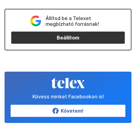
Állítsd be a Telexet
megbízható forrásnak!
Beállítom
Kövess minket Facebookon is!
Követem!