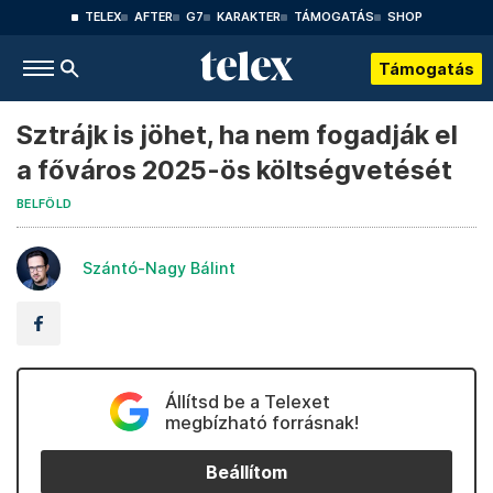
TELEX
AFTER
G7
KARAKTER
TÁMOGATÁS
SHOP
Támogatás
Sztrájk is jöhet, ha nem fogadják el
a főváros 2025-ös költségvetését
BELFÖLD
Szántó-Nagy Bálint
Állítsd be a Telexet
megbízható forrásnak!
Beállítom