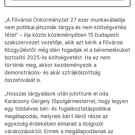
„A Fővárosi Önkormányzat 27 ezer munkavállalója
nem politikai játszmák tárgya és nem költségvetési
tétel” – írja közös közleményében 15 budapesti
szakszervezet vezetője, akik azt kérik a Fővárosi
Közgyűléstől: még idén fogadják el a béremelésüket
biztosító 2025-ös költségvetést. Ha ez nem
történik meg, akkor kezdeményezik a
demonstrációs- és akár sztrájkbizottság
összehívását is.
„Hosszas tárgyalások után jutottunk el oda
Karácsony Gergely főpolgármesterrel, hogy legyen
egy többéves bér- és foglalkoztatáspolitikai
megállapodás, melynek bért illető része az
egyezség érdekében elmarad a dolgozói
várakozásoktól. Ennek a megállapodásnak az