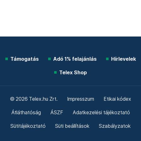
Támogatás
Adó 1% felajánlás
Hírlevelek
Telex Shop
© 2026 Telex.hu Zrt.
Impresszum
Etikai kódex
Átláthatóság
ÁSZF
Adatkezelési tájékoztató
Sütitájékoztató
Süti beállítások
Szabályzatok
Kommentelési szabályzat
Telex Sales