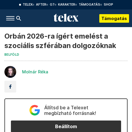
TELEX
AFTER
G7
KARAKTER
TÁMOGATÁS
SHOP
Támogatás
Orbán 2026-ra ígért emelést a
szociális szférában dolgozóknak
BELFÖLD
Molnár Réka
Állítsd be a Telexet
megbízható forrásnak!
Beállítom