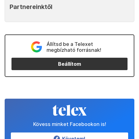
Partnereinktől
Állítsd be a Telexet
megbízható forrásnak!
Beállítom
Kövess minket Facebookon is!
Követem!