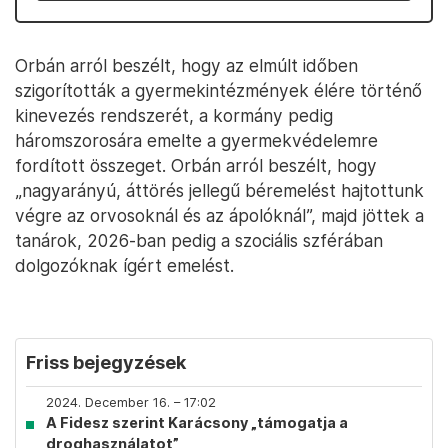
Orbán arról beszélt, hogy az elmúlt időben
szigorították a gyermekintézmények élére történő
kinevezés rendszerét, a kormány pedig
háromszorosára emelte a gyermekvédelemre
fordított összeget. Orbán arról beszélt, hogy
„nagyarányú, áttörés jellegű béremelést hajtottunk
végre az orvosoknál és az ápolóknál”, majd jöttek a
tanárok, 2026-ban pedig a szociális szférában
dolgozóknak ígért emelést.
Friss bejegyzések
2024. December 16. – 17:02
A Fidesz szerint Karácsony „támogatja a
droghasználatot”