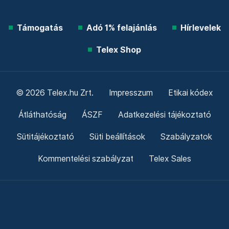
Támogatás
Adó 1% felajánlás
Hírlevelek
Telex Shop
© 2026 Telex.hu Zrt.
Impresszum
Etikai kódex
Átláthatóság
ÁSZF
Adatkezelési tájékoztató
Sütitájékoztató
Süti beállítások
Szabályzatok
Kommentelési szabályzat
Telex Sales