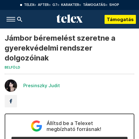
TELEX
AFTER
G7
KARAKTER
TÁMOGATÁS
SHOP
Támogatás
Jámbor béremelést szeretne a
gyerekvédelmi rendszer
dolgozóinak
BELFÖLD
Presinszky Judit
Állítsd be a Telexet
megbízható forrásnak!