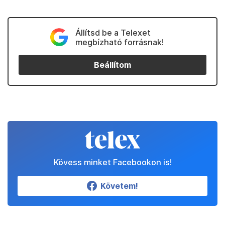
Állítsd be a Telexet
megbízható forrásnak!
Beállítom
Kövess minket Facebookon is!
Követem!