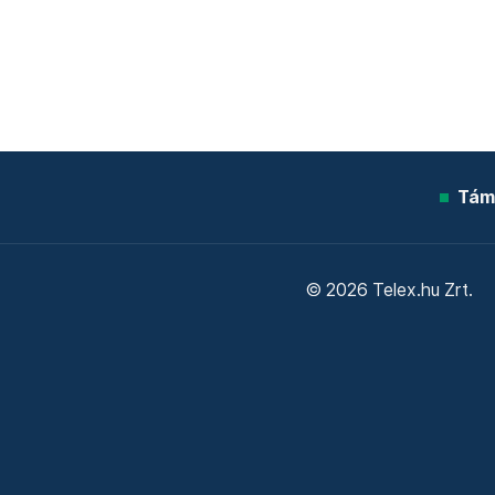
Tám
© 2026 Telex.hu Zrt.
Sütitájékoztató