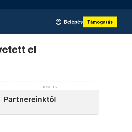
Belépés
Támogatás
etett el
Partnereinktől