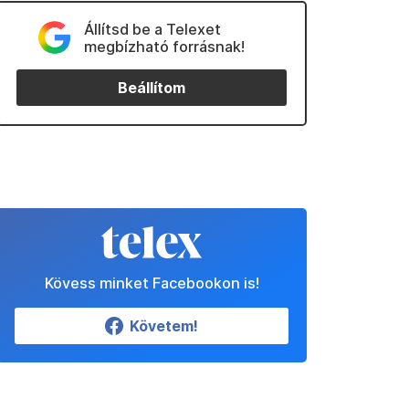
Állítsd be a Telexet
megbízható forrásnak!
Beállítom
Kövess minket Facebookon is!
Követem!