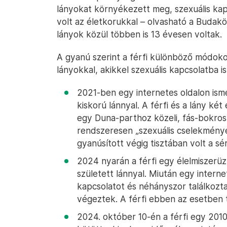
lányokat környékezett meg, szexuális kap
volt az életkorukkal – olvasható a Buda
lányok közül többen is 13 évesen voltak.
A gyanú szerint a férfi különböző módoko
lányokkal, akikkel szexuális kapcsolatba is
2021-ben egy internetes oldalon is
kiskorú lánnyal. A férfi és a lány ké
egy Duna-parthoz közeli, fás-bokros
rendszeresen „szexuális cselekmény
gyanúsított végig tisztában volt a sé
2024 nyarán a férfi egy élelmiszer
született lánnyal. Miután egy interne
kapcsolatot és néhányszor találkozta
végeztek. A férfi ebben az esetben t
2024. október 10-én a férfi egy 2010