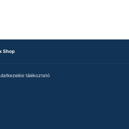
x Shop
datkezelési tájékoztató
zat
Telex Sales