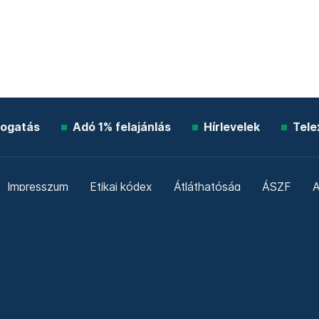
ogatás
Adó 1% felajánlás
Hírlevelek
Tele
Impresszum
Etikai kódex
Átláthatóság
ÁSZF
A
Süti beállítások
Szabályzatok
Kommentelési szabály