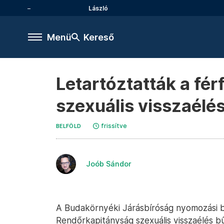
László
Menü
Kereső
Letartóztatták a férf
szexuális visszaélés
frissítve
BELFÖLD
Joób Sándor
A Budakörnyéki Járásbíróság nyomozási bírá
Rendőrkapitányság szexuális visszaélés bűnt