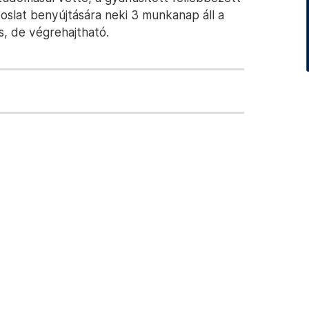
voslat benyújtására neki 3 munkanap áll a
, de végrehajtható.