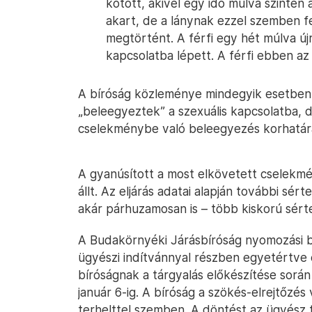
kötött, akivel egy idő múlva szintén 
akart, de a lánynak ezzel szemben fe
megtörtént. A férfi egy hét múlva újr
kapcsolatba lépett. A férfi ebben az 
A bíróság közleménye mindegyik esetben 
„beleegyeztek” a szexuális kapcsolatba, de
cselekménybe való beleegyezés korhatára
A gyanúsított a most elkövetett cselekmé
állt. Az eljárás adatai alapján további sért
akár párhuzamosan is – több kiskorú sérte
A Budakörnyéki Járásbíróság nyomozási bí
ügyészi indítvánnyal részben egyetértve e
bíróságnak a tárgyalás előkészítése során
január 6-ig. A bíróság a szökés-elrejtőzé
terhelttel szemben. A döntést az ügyész 