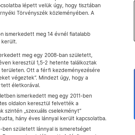
csolatba lépett velük úgy, hogy tisztában
környéki Törvényszék közleményében. A
n ismerkedett meg 14 évnél fiatalabb
 került.
merkedett meg egy 2008-ban született,
t éven keresztül 1,5-2 hetente találkoztak
 területen. Ott a férfi kezdeményezésére
eket végeztek”. Mindezt úgy, hogy a
rtett életkorával.
üzletben ismerkedett meg egy 2011-ben
tes oldalon keresztül felvették a
k szintén „szexuális cselekményt”
udta, hány éves lánnyal került kapcsolatba.
-ben született lánnyal is ismeretséget