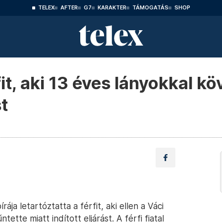
TELEX
AFTER
G7
KARAKTER
TÁMOGATÁS
SHOP
it, aki 13 éves lányokkal köv
t
ja letartóztatta a férfit, aki ellen a Váci
ette miatt indított eljárást. A férfi fiatal