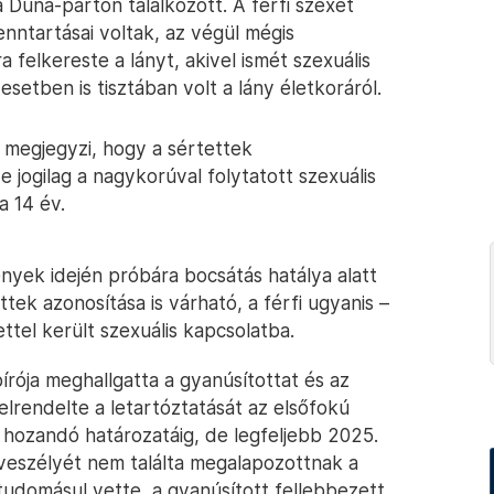
a Duna-parton találkozott. A férfi szexet
nntartásai voltak, az végül mégis
a felkereste a lányt, akivel ismét szexuális
esetben is tisztában volt a lány életkoráról.
megjegyzi, hogy a sértettek
 jogilag a nagykorúval folytatott szexuális
 14 év.
nyek idején próbára bocsátás hatálya alatt
ettek azonosítása is várható, a férfi ugyanis –
ttel került szexuális kapcsolatba.
rója meghallgatta a gyanúsítottat és az
lrendelte a letartóztatását az elsőfokú
 hozandó határozatáig, de legfeljebb 2025.
s veszélyét nem találta megalapozottnak a
tudomásul vette, a gyanúsított fellebbezett