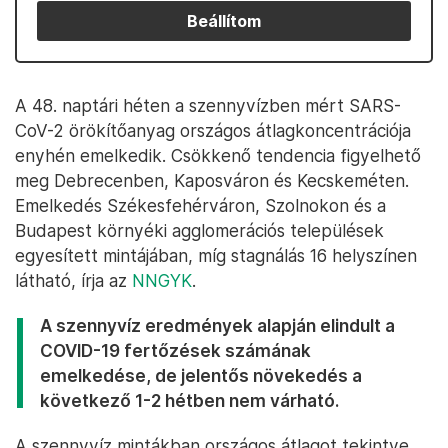
Beállítom
A 48. naptári héten a szennyvízben mért SARS-
CoV-2 örökítőanyag országos átlagkoncentrációja
enyhén emelkedik. Csökkenő tendencia figyelhető
meg Debrecenben, Kaposváron és Kecskeméten.
Emelkedés Székesfehérváron, Szolnokon és a
Budapest környéki agglomerációs települések
egyesített mintájában, míg stagnálás 16 helyszínen
látható, írja az
NNGYK
.
A szennyvíz eredmények alapján elindult a
COVID-19 fertőzések számának
emelkedése, de jelentős növekedés a
következő 1-2 hétben nem várható.
A szennyvíz mintákban országos átlagot tekintve