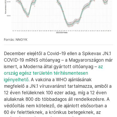
Forrás: NNGYK
December elejétől a Covid–19 ellen a Spikevax JN.1
COVID-19 mRNS oltóanyag – a Magyarországon már
ismert, a Moderna által gyártott oltóanyag –
az
ország egész területén térítésmentesen
igényelhető
. A vakcina a WHO ajánlásának
megfelelő a JN.1 vírusvariánst tartalmazza, amiből a
12 éven felülieknek 100 ezer adag, míg a 12 éven
aluliaknak 800 db többadagos áll rendelkezésre. A
védőoltás nem kötelező, de ajánlott elsősorban a
60 év felettieknek, a krónikus betegeknek, az