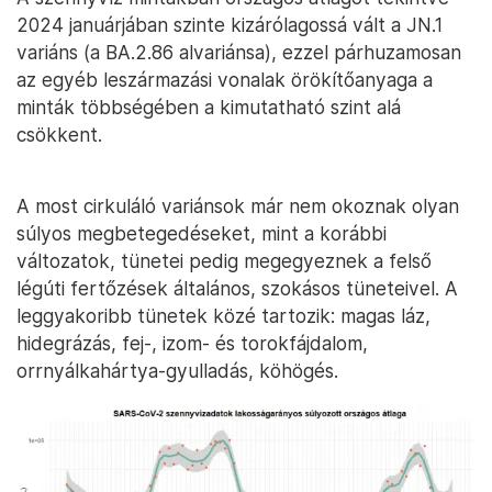
2024 januárjában szinte kizárólagossá vált a JN.1
variáns (a BA.2.86 alvariánsa), ezzel párhuzamosan
az egyéb leszármazási vonalak örökítőanyaga a
minták többségében a kimutatható szint alá
csökkent.
A most cirkuláló variánsok már nem okoznak olyan
súlyos megbetegedéseket, mint a korábbi
változatok, tünetei pedig megegyeznek a felső
légúti fertőzések általános, szokásos tüneteivel. A
leggyakoribb tünetek közé tartozik: magas láz,
hidegrázás, fej-, izom- és torokfájdalom,
orrnyálkahártya-gyulladás, köhögés.