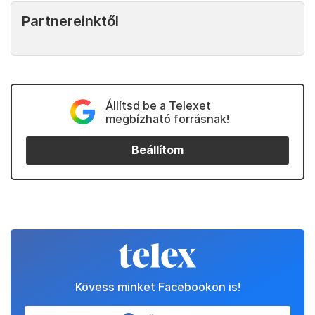
Partnereinktől
Állítsd be a Telexet
megbízható forrásnak!
Beállítom
Kövess minket Facebookon is!