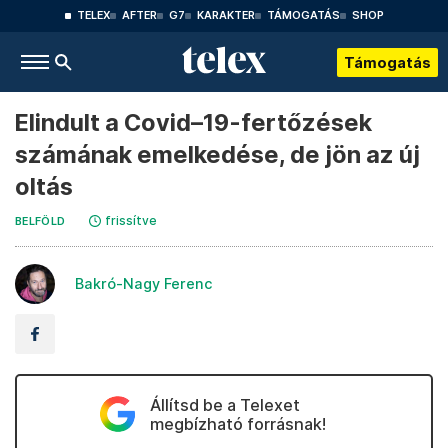
TELEX
AFTER
G7
KARAKTER
TÁMOGATÁS
SHOP
Támogatás
Elindult a Covid–19-fertőzések
számának emelkedése, de jön az új
oltás
frissítve
BELFÖLD
Bakró-Nagy Ferenc
Állítsd be a Telexet
megbízható forrásnak!