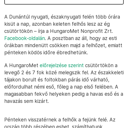
A Dunántúl nyugati, északnyugati felén több órára
kisüt a nap, azonban keleten felhős lesz az ég
csütörtökön – írja a HungaroMet Nonprofit Zrt.
Facebook-oldalán
. A posztban az áll, hogy az esti
órákban mindenütt csökken majd a felhőzet, emiatt
pénteken ködös időre ébredhetünk.
A HungaroMet
előrejelzése szerint
csütörtökön a
levegő 2 és 7 fok közé melegszik fel. Az északkeleti
tájakon borult és foltokban párás idő várható,
előfordulhat némi eső, főleg a nap első felében. A
magasabban fekvő helyeken pedig a havas eső és a
havazás sem kizárt.
Pénteken visszatérnek a felhők a fejünk felé. Az
ország több részében eshet, számíthatunk