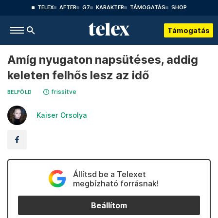
TELEX
AFTER
G7
KARAKTER
TÁMOGATÁS
SHOP
Támogatás
Amíg nyugaton napsütéses, addig
keleten felhős lesz az idő
frissítve
BELFÖLD
Kaiser Orsolya
Állítsd be a Telexet
megbízható forrásnak!
Beállítom