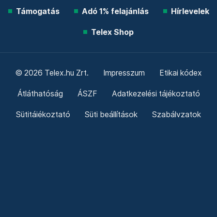
Támogatás
Adó 1% felajánlás
Hírlevelek
Telex Shop
© 2026 Telex.hu Zrt.
Impresszum
Etikai kódex
Átláthatóság
ÁSZF
Adatkezelési tájékoztató
Sütitájékoztató
Süti beállítások
Szabályzatok
Kommentelési szabályzat
Telex Sales