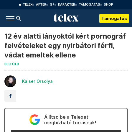
TELEX
AFTER
G7
KARAKTER
TÁMOGATÁS
SHOP
Támogatás
12 év alatti lányoktól kért pornográf
felvételeket egy nyírbátori férfi,
vádat emeltek ellene
BELFÖLD
Kaiser Orsolya
Állítsd be a Telexet
megbízható forrásnak!