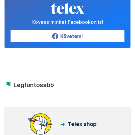
Kövess minket Facebookon is!
Követem!
Legfontosabb
Telex shop