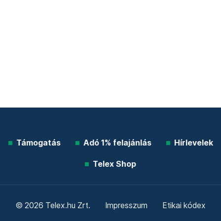
Támogatás
Adó 1% felajánlás
Hírlevelek
Telex Shop
© 2026 Telex.hu Zrt.
Impresszum
Etikai kódex