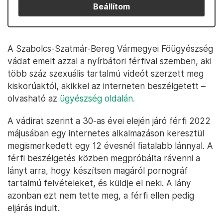
Beállítom
A Szabolcs-Szatmár-Bereg Vármegyei Főügyészség
vádat emelt azzal a nyírbátori férfival szemben, aki
több száz szexuális tartalmú videót szerzett meg
kiskorúaktól, akikkel az interneten beszélgetett –
olvasható az
ügyészség oldalán.
A vádirat szerint a 30-as évei elején járó férfi 2022
májusában egy internetes alkalmazáson keresztül
megismerkedett egy 12 évesnél fiatalabb lánnyal. A
férfi beszélgetés közben megpróbálta rávenni a
lányt arra, hogy készítsen magáról pornográf
tartalmú felvételeket, és küldje el neki. A lány
azonban ezt nem tette meg, a férfi ellen pedig
eljárás indult.