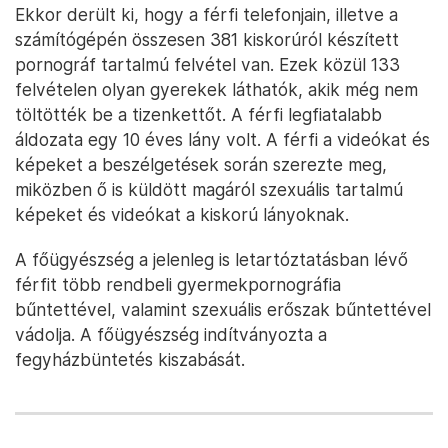
Ekkor derült ki, hogy a férfi telefonjain, illetve a
számítógépén összesen 381 kiskorúról készített
pornográf tartalmú felvétel van. Ezek közül 133
felvételen olyan gyerekek láthatók, akik még nem
töltötték be a tizenkettőt. A férfi legfiatalabb
áldozata egy 10 éves lány volt. A férfi a videókat és
képeket a beszélgetések során szerezte meg,
miközben ő is küldött magáról szexuális tartalmú
képeket és videókat a kiskorú lányoknak.
A főügyészség a jelenleg is letartóztatásban lévő
férfit több rendbeli gyermekpornográfia
bűntettével, valamint szexuális erőszak bűntettével
vádolja. A főügyészség indítványozta a
fegyházbüntetés kiszabását.