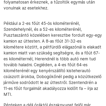
folyamatosan érkeznek, a tűzoltók egymás után
vonulnak az esetekhez.
Például a 2-es főút 45-ös kilométerénél,
Szendehelynél, és a 52-es kilométerénél,
Pusztaszántó közelében keresztbe fordult egy-egy
kamion az úttesten. A 8-as főút 31-32-es
kilométere között, a pétfürdői elágazónál is elakadt
kamion miatt van szükség segítségre, és a főút 67-
es kilométernél, Herendnél is több autó nem tud
tovább haladni. Cegléden, a 4-es főút 64-es
kilométerénél egy kenyérszállító kisteherautó
csúszott árokba, Dobogókőnél pedig a közútkezelő
járműve sodródott le az úttestről. Szentendrén a
11-es főút forgalmát akadályozza kidőlt fa – írja az
MTI.
Pénteken a déli óráktól északnyugat felől már