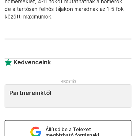
hőmérséklet, 4-11 fokot mutathatnak a hőmérők,
de a tartósan felhős tájakon maradnak az 1-5 fok
közötti maximumok.
Kedvenceink
Partnereinktől
Állítsd be a Telexet
megbízható forrásnak!