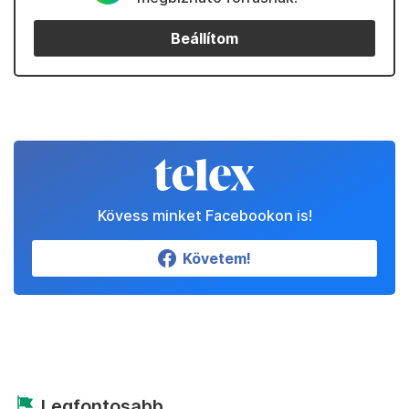
Beállítom
Kövess minket Facebookon is!
Követem!
Legfontosabb