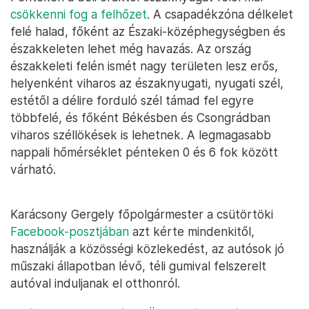
csökkenni fog a felhőzet
. A csapadékzóna délkelet
felé halad, főként az Északi-középhegységben és
északkeleten lehet még havazás. Az ország
északkeleti felén ismét nagy területen lesz erős,
helyenként viharos az északnyugati, nyugati szél,
estétől a délire forduló szél támad fel egyre
többfelé, és főként Békésben és Csongrádban
viharos széllökések is lehetnek. A legmagasabb
nappali hőmérséklet pénteken 0 és 6 fok között
várható.
Karácsony Gergely főpolgármester a csütörtöki
Facebook-posztjában
azt kérte mindenkitől,
használják a közösségi közlekedést, az autósok jó
műszaki állapotban lévő, téli gumival felszerelt
autóval induljanak el otthonról.