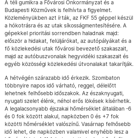
A téli gumikra a Fővárosi Önkormányzat és a
Budapesti Közművek is felhívta a figyelmet.
Közleményükben azt írták, az FKF 55 géppel készül
a hókotrásra és az utak síkosságmentesítésére. A
gépekkel prioritási sorrendben haladnak majd:
először a hidakat, felüljárókat, az autópályákat és a
fő közlekedési utak fővárosi bevezető szakaszait,
majd az autóbuszvonalak hegyvidéki szakaszait és
egyéb közösségi közlekedési útvonalakat takarítják.
A hétvégén szárazabb idő érkezik. Szombaton
többnyire napos idő várható, reggel, délelőtt
lehetnek felhősebb időszakok. Az északnyugati,
nyugati szelet élénk, néhol erős lökések kísérhetik.
A legalacsonyabb éjszakai hőmérséklet általában -6
és 0 fok között alakul, napközben 0 és +7 fok
közötti hőmérséklet valószínű. Vasárnap felhősebb
idő lehet, de napközben valamivel enyhébb lesz a