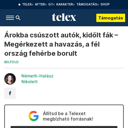
TELEX
AFTER
G7
KARAKTER
TÁMOGATÁS
SHOP
Támogatás
Árokba csúszott autók, kidőlt fák –
Megérkezett a havazás, a fél
ország fehérbe borult
BELFÖLD
Németh-Halász
Nikolett
Állítsd be a Telexet
megbízható forrásnak!