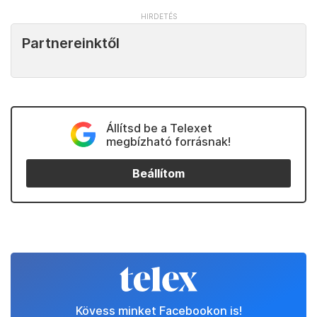
Partnereinktől
Állítsd be a Telexet
megbízható forrásnak!
Beállítom
Kövess minket Facebookon is!