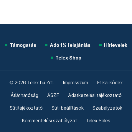
Támogatás
Adó 1% felajánlás
Hírlevelek
Telex Shop
© 2026 Telex.hu Zrt.
Impresszum
Etikai kódex
Átláthatóság
ÁSZF
Adatkezelési tájékoztató
Sütitájékoztató
Süti beállítások
Szabályzatok
Kommentelési szabályzat
Telex Sales