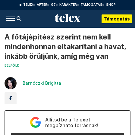
TELEX
AFTER
G7
KARAKTER
TÁMOGATÁS
SHOP
Támogatás
A főtájépítész szerint nem kell
mindenhonnan eltakarítani a havat,
inkább örüljünk, amíg még van
BELFÖLD
Barnóczki Brigitta
Állítsd be a Telexet
megbízható forrásnak!