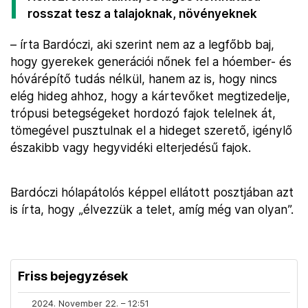
rosszat tesz a talajoknak, növényeknek
– írta Bardóczi, aki szerint nem az a legfőbb baj,
hogy gyerekek generációi nőnek fel a hóember- és
hóvárépítő tudás nélkül, hanem az is, hogy nincs
elég hideg ahhoz, hogy a kártevőket megtizedelje,
trópusi betegségeket hordozó fajok telelnek át,
tömegével pusztulnak el a hideget szerető, igénylő
északibb vagy hegyvidéki elterjedésű fajok.
Bardóczi hólapátolós képpel ellátott posztjában azt
is írta, hogy „élvezzük a telet, amíg még van olyan”.
Friss bejegyzések
2024. November 22. – 12:51