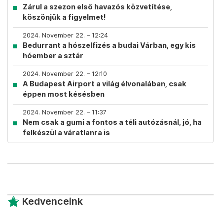
Zárul a szezon első havazós közvetítése,
köszönjük a figyelmet!
2024. November 22. – 12:24
Bedurrant a hószelfizés a budai Várban, egy kis
hóember a sztár
2024. November 22. – 12:10
A Budapest Airport a világ élvonalában, csak
éppen most késésben
2024. November 22. – 11:37
Nem csak a gumi a fontos a téli autózásnál, jó, ha
felkészül a váratlanra is
Kedvenceink