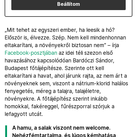
Beállítom
„Mit tehet az egyszeri ember, ha leesik a hó?
Először is, élvezze. Szép. Nem kell mindenhonnan
eltakarítani, a növényekről biztosan nem” – írja
Facebook-posztjában
az idei téli szezon első
havazásához kapcsolódóan Bardóczi Sándor,
Budapest főtájépítésze. Szerinte ott kell
eltakarítani a havat, ahol járunk rajta, az nem árt a
növényeknek sem, viszont a nátrium-klorid halálos
fenyegetés, méreg a talajra, talajéletre,
növényekre. A főtájépítész szerint inkább
homokkal, fakéreggel, fűrészporral szórjuk a
lefagyott utcát.
A hamu, a salak viszont nem welcome.
Nehézfémtartalma, és lúgos kémhatása