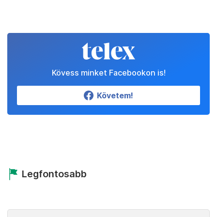
Kövess minket Facebookon is!
Követem!
Legfontosabb