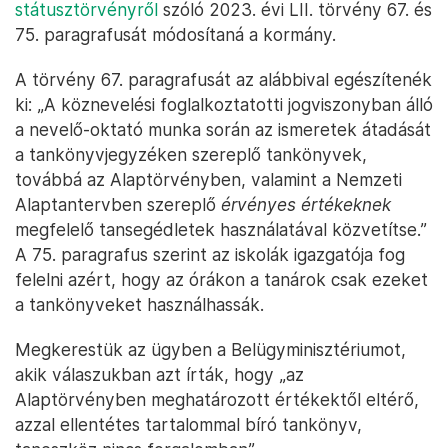
státusztörvényről
szóló 2023. évi LII. törvény 67. és
75. paragrafusát módosítaná a kormány.
A törvény 67. paragrafusát az alábbival egészítenék
ki: „A köznevelési foglalkoztatotti jogviszonyban álló
a nevelő-oktató munka során az ismeretek átadását
a tankönyvjegyzéken szereplő tankönyvek,
továbbá az Alaptörvényben, valamint a Nemzeti
Alaptantervben szereplő
érvényes értékeknek
megfelelő tansegédletek használatával közvetítse.”
A 75. paragrafus szerint az iskolák igazgatója fog
felelni azért, hogy az órákon a tanárok csak ezeket
a tankönyveket használhassák.
Megkerestük az ügyben a Belügyminisztériumot,
akik válaszukban azt írták, hogy „az
Alaptörvényben meghatározott értékektől eltérő,
azzal ellentétes tartalommal bíró tankönyv,