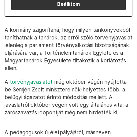
Beállítom
A kormány szigorítaná, hogy milyen tankönyvekből
taníthatnak a tanárok, az erről szóló törvényjavaslat
jelenleg a parlament törvényalkotási bizottságának
eljárására vár, a Történelemtanárok Egylete és a
Magyartanárok Egyesülete tiltakozik a korlátozás
ellen.
A
törvényjavaslatot
még október végén nyújtotta
be Semjén Zsolt miniszterelnök-helyettes több, a
belügyi ágazatot érintő módosítás mellett. A
javaslatról október végén volt egy általános vita, a
zárószavazás időpontját még nem hirdették ki.
A pedagógusok új életpályájáról, másnéven