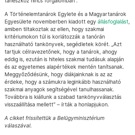
taneszköz nincs forgalomban”.
A Történelemtanárok Egylete és a Magyartanárok
Egyesülete novemberben kiadott egy
állásfoglalást
,
amiben tiltakoztak az ellen, hogy szakmai
kritériumokon túl is korlátozzák a tanórán
használható tankönyvek, segédletek körét. „Azt
tartjuk célravezetőnek, hogy a tanárok, ahogy
eddig is, ezután is hiteles szakmai tudásuk alapján
és az egyetemes alapértékek mentén tanítsanak.
Meggyőződésünk, hogy diákjainknak is az az
érdeke, hogy a számukra leginkább használható
szakmai anyagok segítségével tanulhassanak.
Továbbra is kiállunk a szabad tankönyvválasztás
visszaállítása mellett” – írták a honlapjukon.
A cikket frissítettük a Belügyminisztérium
válaszával.