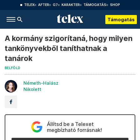
TELEX
AFTER
G7
KARAKTER
TÁMOGATÁS
SHOP
Támogatás
A kormány szigorítaná, hogy milyen
tankönyvekből taníthatnak a
tanárok
BELFÖLD
Németh-Halász
Nikolett
Állítsd be a Telexet
megbízható forrásnak!