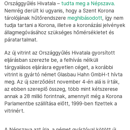
Országgyűlés Hivatala –
tudta meg a Népszava.
Nemrég derült ki ugyanis, hogy a Szent Korona
tárolójának hűtőrendszere
meghibásodott
, így nem
tudja tartani a Korona, illetve a koronázási jelvények
állagmegóvásához szükséges hőmérsékletet és
páratartalmat.
Az új vitrint az Országgyűlés Hivatala gyorsított
eljárásban szerezte be, a felhívás nélküli
tárgyalásos eljárásra egyetlen céget, a korábbi
vitrint is gyártó német Glasbau Hahn GmbH-t hívta
meg. Az új szerződést november 4-én alá is írták,
az ebben szereplő összeg, több mint kétszerese
annak a 28 millió forintnak, amennyit még a Korona
Parlamentbe szállítása előtt, 1999-ben fizettek a
vitrinért.
A Népszava azt írja, a német gyártóval kötött új