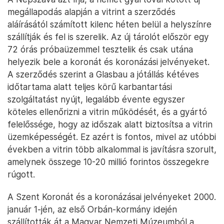
megállapodás alapján a vitrint a szerződés
aláírásától számított kilenc héten belül a helyszínre
szállítják és fel is szerelik. Az új tárolót először egy
72 órás próbaüzemmel tesztelik és csak utána
helyezik bele a koronát és koronázási jelvényeket.
A szerződés szerint a Glasbau a jótállás kétéves
időtartama alatt teljes körű karbantartási
szolgáltatást nyújt, legalább évente egyszer
köteles ellenőrizni a vitrin működését, és a gyártó
felelőssége, hogy az időszak alatt biztosítsa a vitrin
üzemképességét. Ez azért is fontos, mivel az utóbbi
években a vitrin több alkalommal is javításra szorult,
amelynek összege 10-20 millió forintos összegekre
rúgott.
A Szent Koronát és a koronázásai jelvényeket 2000.
január 1-jén, az első Orbán-kormány idején
szállították át a Magyar Nemzeti Múzeumból a