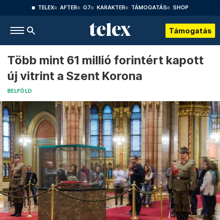
TELEX
AFTER
G7
KARAKTER
TÁMOGATÁS
SHOP
Támogatás
Több mint 61 millió forintért kapott
új vitrint a Szent Korona
BELFÖLD