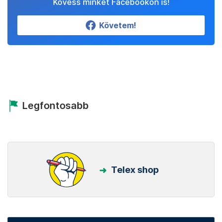
Kövess minket Facebookon is!
Követem!
Legfontosabb
Telex shop