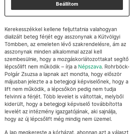
Beállítom
Kerekesszékkel kellene feljuttatnia valahogyan
dializált beteg férjét egy asszonynak a Kútvölgyi
Tömbben, az emeleten lévő szakrendelésre, ám az
asszonynak minden alkalommal azzal kell
szembesülnie, hogy a mozgáskorlátozottakat segítő
lépcsőlift nem működik – írja a
Népszava
. Rohrböck-
Polgár Zsuzsa a lapnak azt mondta, hogy először
májusban jelezte a a betegjogi képviselőnek, hogy a
lift nem működik, a lépcsőkön pedig nem tudja
felvinni a férjét. Több levelet is váltottak, melyből
kiderült, hogy a betegjogi képviselő továbbította
levelét az intézmény igazgatójának, aki sajnálja,
hogy az új lépcsőlift még mindig nem üzemel.
A lap megkereste a kórházat, ahonnan azt a választ