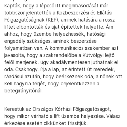
kapták, hogy a lépcsőlift meghibásodását már
többször jelentették a Közbeszerzési és Ellátási
Főigazgatóságnak (KEF), aminek hatására a rossz
liftet elbontották és újat építettek helyette. Ám
ahhoz, hogy üzembe helyezhessék, hatósági
engedély szükséges, aminek beszerzése
folyamatban van. A kommunikációs szakember azt
javasolta, hogy a szakrendelőbe a Kútvölgyi lejtő
felől menjenek, úgy akadálymentesen juthatnak el
oda. Csakhogy, írja a lap, az érintett út meredek,
ráadásul azután, hogy beérkeznek oda, a nőnek ott
kell hagynia férjét, hogy bejelentkezzen a
betegirányítónál.
Kerestük az Országos Kórházi Főigazgatóságot,
hogy mikor várható a lift üzembe helyezése. Válasz
érkezése esetén cikkünket frissítjük.