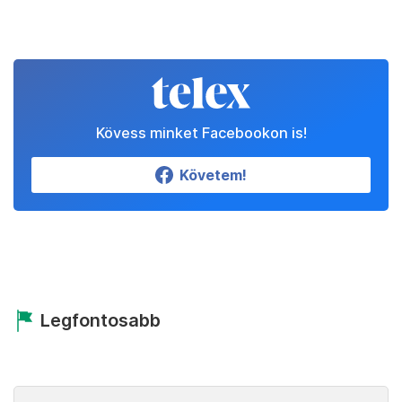
Kövess minket Facebookon is!
Követem!
Legfontosabb