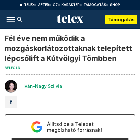
TELEX
AFTER
G7
KARAKTER
TÁMOGATÁS
SHOP
Támogatás
Fél éve nem működik a
mozgáskorlátozottaknak telepített
lépcsőlift a Kútvölgyi Tömbben
BELFÖLD
Iván-Nagy Szilvia
Állítsd be a Telexet
megbízható forrásnak!