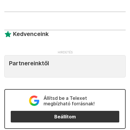
Kedvenceink
Partnereinktől
Állítsd be a Telexet
megbízható forrásnak!
Beállítom