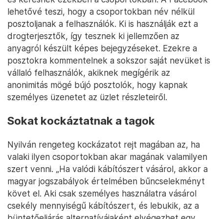
lehetővé teszi, hogy a csoportokban név nélkül
posztoljanak a felhasználók. Ki is használják ezt a
drogterjesztők, így tesznek ki jellemzően az
anyagról készült képes bejegyzéseket. Ezekre a
posztokra kommentelnek a sokszor saját nevüket is
vállaló felhasználók, akiknek megígérik az
anonimitás mögé bújó posztolók, hogy kapnak
személyes üzenetet az üzlet részleteiről.
Sokat kockáztatnak a tagok
Nyilván rengeteg kockázatot rejt magában az, ha
valaki ilyen csoportokban akar magának valamilyen
szert venni. „Ha valódi kábítószert vásárol, akkor a
magyar jogszabályok értelmében bűncselekményt
követ el. Aki csak személyes használatra vásárol
csekély mennyiségű kábítószert, és lebukik, az a
büntetőeljárás alternatívájaként elvégezhet egy