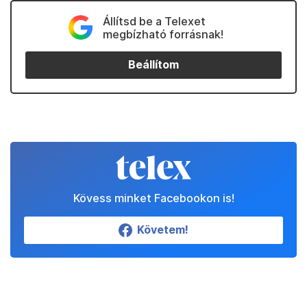
Állítsd be a Telexet
megbízható forrásnak!
Beállítom
Kövess minket Facebookon is!
Követem!