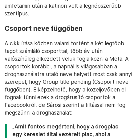
amfetamin után a katinon volt a legnépszerűbb
szertípus.
Csoport neve függőben
A cikk írása közben valami történt a két legtöbb
tagot számláló csoporttal, több év után
valószínűleg elkezdett velük foglalkozni a Meta. A
csoportok korábbi, a napnál is világosabban a
droghasználatra utaló neve helyett most csak annyi
szerepel, hogy Group title pending (Csoport neve
függőben). Elképzelhető, hogy a közeljövőben el
fognak tűnni ezek a drogárusító csoportok a
Facebookról, de Sárosi szerint a tiltással nem fog
megszűnni a droghasználat:
„Amit fontos megérteni, hogy a drogpiac
egy kereslet által vezérelt piac, ahol a