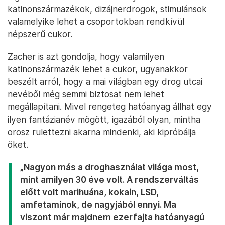
katinonszármazékok, dizájnerdrogok, stimulánsok
valamelyike lehet a csoportokban rendkívül
népszerű cukor.
Zacher is azt gondolja, hogy valamilyen
katinonszármazék lehet a cukor, ugyanakkor
beszélt arról, hogy a mai világban egy drog utcai
nevéből még semmi biztosat nem lehet
megállapítani. Mivel rengeteg hatóanyag állhat egy
ilyen fantázianév mögött, igazából olyan, mintha
orosz rulettezni akarna mindenki, aki kipróbálja
őket.
„Nagyon más a droghasználat világa most,
mint amilyen 30 éve volt. A rendszerváltás
előtt volt marihuána, kokain, LSD,
amfetaminok, de nagyjából ennyi. Ma
viszont már majdnem ezerfajta hatóanyagú