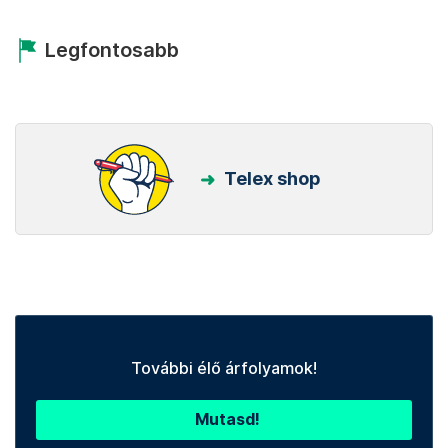
Legfontosabb
Telex shop
További élő árfolyamok!
Mutasd!