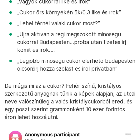
„Vagyok cukorral like és írok”
„Cukor őrs környékén 5k/0.3 like és írok”
„Lehel térnél valaki cukor most?”
„Ujra aktívan a regi megszokott minosegu
cukorral Budapesten…proba utan fizetes irj
komit es irok….”
„Legjobb minosegu cukor elerheto budapesten
olcson!irj hozza szolast es irol privatban”
De mégis mi az a cukor? Fehér színű, kristályos
szerkezetű anyagnak tűnik a képek alapján, az utcai
neve valószínűleg a valós kristálycukorból ered, és
egy poszt szerint grammonként 10 ezer forintos
áron lehet hozzájutni.