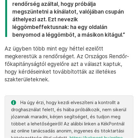
rendőrség azáltal, hogy próbálja
megszüntetni a kínálatot, valójában csupán
áthelyezi azt. Ezt nevezik
léggömbeffektusnak: ha egy oldalán
benyomod a léggömböt, a másikon kitágul.”
Az ügyben több mint egy héttel ezelőtt
megkerestük a rendőrséget. Az Országos Rendőr-
főkapitányságtól egyelőre azt a választ kaptuk,
hogy kérdéseinket továbbították az illetékes
szakterületeknek.
Ha úgy érzi, hogy kezdi elveszíteni a kontrollt a
droghasználat felett, és hiába próbálkozik, nem sikerül
józannak maradni, kérjen segítséget, és tudjon meg
többet a lehetőségeiről! Az alábbi linken a KékPontnál
az online tanácsadás anonim, ingyenes és titoktartási
kötelezettség által védett.
https://kekpont.hu/online-