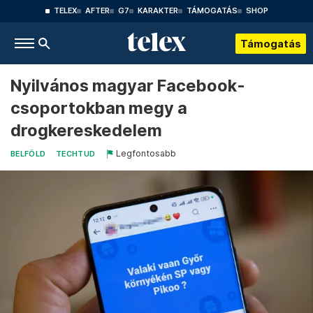
TELEX
AFTER
G7
KARAKTER
TÁMOGATÁS
SHOP
Támogatás
Nyilvános magyar Facebook-
csoportokban megy a
drogkereskedelem
Legfontosabb
BELFÖLD
TECHTUD