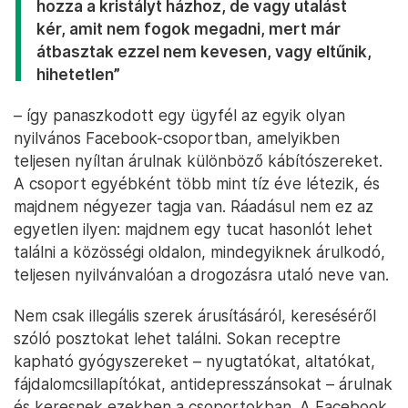
hozza a kristályt házhoz, de vagy utalást
kér, amit nem fogok megadni, mert már
átbasztak ezzel nem kevesen, vagy eltűnik,
hihetetlen”
– így panaszkodott egy ügyfél az egyik olyan
nyilvános Facebook-csoportban, amelyikben
teljesen nyíltan árulnak különböző kábítószereket.
A csoport egyébként több mint tíz éve létezik, és
majdnem négyezer tagja van. Ráadásul nem ez az
egyetlen ilyen: majdnem egy tucat hasonlót lehet
találni a közösségi oldalon, mindegyiknek árulkodó,
teljesen nyilvánvalóan a drogozásra utaló neve van.
Nem csak illegális szerek árusításáról, kereséséről
szóló posztokat lehet találni. Sokan receptre
kapható gyógyszereket – nyugtatókat, altatókat,
fájdalomcsillapítókat, antidepresszánsokat – árulnak
és keresnek ezekben a csoportokban. A Facebook