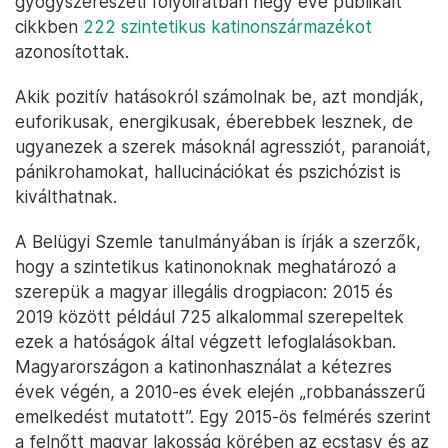
gyógyszerészeti folyóiratban négy éve publikált
cikkben
222 szintetikus katinonszármazékot
azonosítottak.
Akik pozitív hatásokról számolnak be, azt mondják,
euforikusak, energikusak, éberebbek lesznek, de
ugyanezek a szerek másoknál agressziót, paranoiát,
pánikrohamokat, hallucinációkat és pszichózist is
kiválthatnak.
A Belügyi Szemle tanulmányában is írják a szerzők,
hogy a szintetikus katinonoknak meghatározó a
szerepük a magyar illegális drogpiacon: 2015 és
2019 között például 725 alkalommal szerepeltek
ezek a hatóságok által végzett lefoglalásokban.
Magyarországon a katinonhasználat a kétezres
évek végén, a 2010-es évek elején „robbanásszerű
emelkedést mutatott”. Egy 2015-ös felmérés szerint
a felnőtt magyar lakosság körében az ecstasy és az