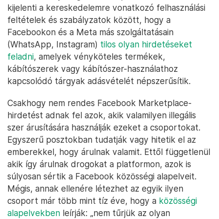
kijelenti a kereskedelemre vonatkozó felhasználási
feltételek és szabályzatok között, hogy a
Facebookon és a Meta más szolgáltatásain
(WhatsApp, Instagram)
tilos olyan hirdetéseket
feladni
, amelyek vényköteles termékek,
kábítószerek vagy kábítószer-használathoz
kapcsolódó tárgyak adásvételét népszerűsítik.
Csakhogy nem rendes Facebook Marketplace-
hirdetést adnak fel azok, akik valamilyen illegális
szer árusítására használják ezeket a csoportokat.
Egyszerű posztokban tudatják vagy hitetik el az
emberekkel, hogy árulnak valamit. Ettől függetlenül
akik így árulnak drogokat a platformon, azok is
súlyosan sértik a Facebook közösségi alapelveit.
Mégis, annak ellenére létezhet az egyik ilyen
csoport már több mint tíz éve, hogy a
közösségi
alapelvekben
leírják: „nem tűrjük az olyan