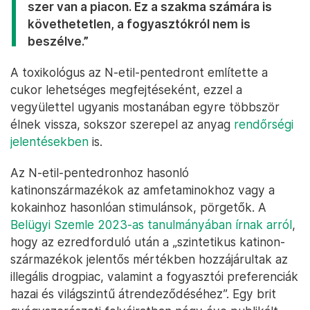
szer van a piacon. Ez a szakma számára is
követhetetlen, a fogyasztókról nem is
beszélve.”
A toxikológus az N-etil-pentedront említette a
cukor lehetséges megfejtéseként, ezzel a
vegyülettel ugyanis mostanában egyre többször
élnek vissza, sokszor szerepel az anyag
rendőrségi
jelentésekben
is.
Az N-etil-pentedronhoz hasonló
katinonszármazékok az amfetaminokhoz vagy a
kokainhoz hasonlóan stimulánsok, pörgetők. A
Belügyi Szemle 2023-as tanulmányában írnak arról
,
hogy az ezredforduló után a „szintetikus katinon-
származékok jelentős mértékben hozzájárultak az
illegális drogpiac, valamint a fogyasztói preferenciák
hazai és világszintű átrendeződéséhez”. Egy brit