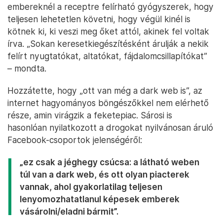
embereknél a receptre felírható gyógyszerek, hogy
teljesen lehetetlen követni, hogy végül kinél is
kötnek ki, ki veszi meg őket attól, akinek fel voltak
írva. „Sokan keresetkiegészítésként árulják a nekik
felírt nyugtatókat, altatókat, fájdalomcsillapítókat”
– mondta.
Hozzátette, hogy „ott van még a dark web is”, az
internet hagyományos böngészőkkel nem elérhető
része, amin virágzik a feketepiac. Sárosi is
hasonlóan nyilatkozott a drogokat nyilvánosan áruló
Facebook-csoportok jelenségéről:
„ez csak a jéghegy csúcsa: a látható weben
túl van a dark web, és ott olyan piacterek
vannak, ahol gyakorlatilag teljesen
lenyomozhatatlanul képesek emberek
vásárolni/eladni bármit”.