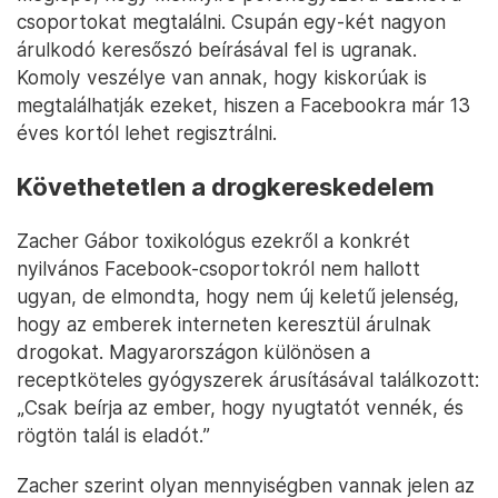
csoportokat megtalálni. Csupán egy-két nagyon
árulkodó keresőszó beírásával fel is ugranak.
Komoly veszélye van annak, hogy kiskorúak is
megtalálhatják ezeket, hiszen a Facebookra már 13
éves kortól lehet regisztrálni.
Követhetetlen a drogkereskedelem
Zacher Gábor toxikológus ezekről a konkrét
nyilvános Facebook-csoportokról nem hallott
ugyan, de elmondta, hogy nem új keletű jelenség,
hogy az emberek interneten keresztül árulnak
drogokat. Magyarországon különösen a
receptköteles gyógyszerek árusításával találkozott:
„Csak beírja az ember, hogy nyugtatót vennék, és
rögtön talál is eladót.”
Zacher szerint olyan mennyiségben vannak jelen az