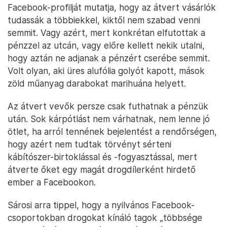
Facebook-profilját mutatja, hogy az átvert vásárlók
tudassák a többiekkel, kiktől nem szabad venni
semmit. Vagy azért, mert konkrétan elfutottak a
pénzzel az utcán, vagy előre kellett nekik utalni,
hogy aztán ne adjanak a pénzért cserébe semmit.
Volt olyan, aki üres alufólia golyót kapott, mások
zöld műanyag darabokat marihuána helyett.
Az átvert vevők persze csak futhatnak a pénzük
után. Sok kárpótlást nem várhatnak, nem lenne jó
ötlet, ha arról tennének bejelentést a rendőrségen,
hogy azért nem tudtak törvényt sérteni
kábítószer-birtoklással és -fogyasztással, mert
átverte őket egy magát drogdílerként hirdető
ember a Facebookon.
Sárosi arra tippel, hogy a nyilvános Facebook-
csoportokban drogokat kínáló tagok „többsége