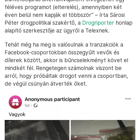
féléves programot (elterelés), amennyiben két
éven belül nem kapják el többször” – írta Sárosi
Péter drogpolitikai szakértő, a
Drogriporter
honlap
alapító szerkesztője az ügyről a Telexnek.
Tehát még ha meg is valósulnak a tranzakciók a
Facebook-csoportokban összegyűlt vevők és
dílerek között, akkor is bűncselekményt követ el
mindkét fél. Rengetegen számolnak viszont be
arról, hogy próbáltak drogot venni a csoportban,
de végül csúnyán átverték őket.