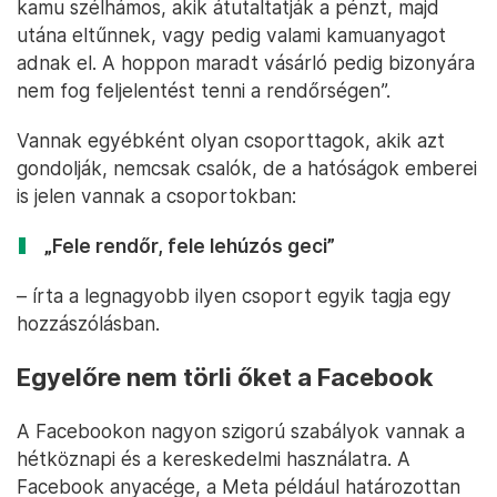
kamu szélhámos, akik átutaltatják a pénzt, majd
utána eltűnnek, vagy pedig valami kamuanyagot
adnak el. A hoppon maradt vásárló pedig bizonyára
nem fog feljelentést tenni a rendőrségen”.
Vannak egyébként olyan csoporttagok, akik azt
gondolják, nemcsak csalók, de a hatóságok emberei
is jelen vannak a csoportokban:
„Fele rendőr, fele lehúzós geci”
– írta a legnagyobb ilyen csoport egyik tagja egy
hozzászólásban.
Egyelőre nem törli őket a Facebook
A Facebookon nagyon szigorú szabályok vannak a
hétköznapi és a kereskedelmi használatra. A
Facebook anyacége, a Meta például határozottan