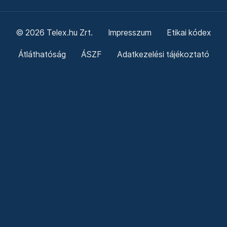
© 2026 Telex.hu Zrt.
Impresszum
Etikai kódex
Átláthatóság
ÁSZF
Adatkezelési tájékoztató
Sütitájékoztató
Süti beállítások
Szabályzatok
Kommentelési szabályzat
Telex Sales