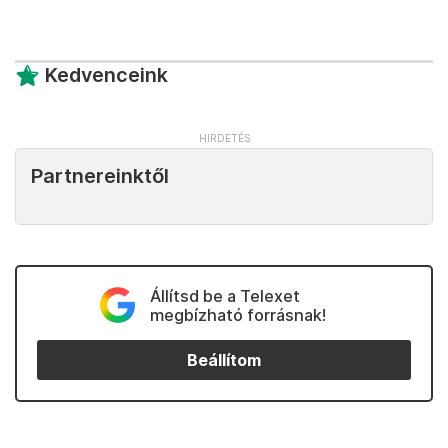
Kedvenceink
Partnereinktől
Állítsd be a Telexet
megbízható forrásnak!
Beállítom