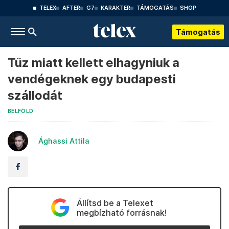
TELEX
AFTER
G7
KARAKTER
TÁMOGATÁS
SHOP
Támogatás
Tűz miatt kellett elhagyniuk a
vendégeknek egy budapesti
szállodát
BELFÖLD
Ághassi Attila
Állítsd be a Telexet
megbízható forrásnak!