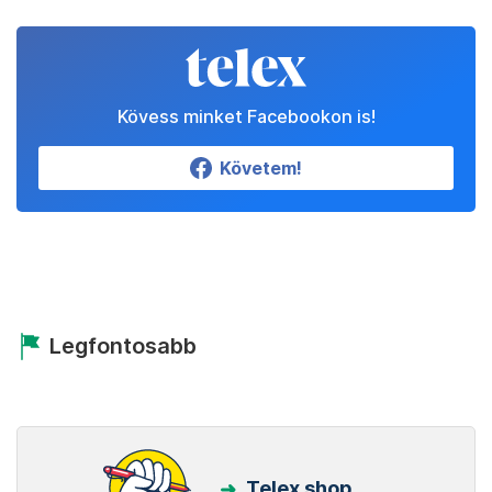
Kövess minket Facebookon is!
Követem!
Legfontosabb
Telex shop