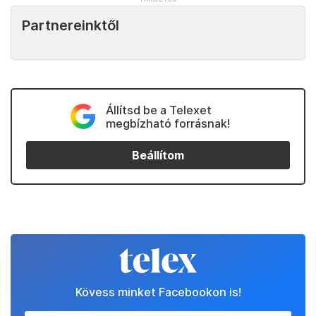
Partnereinktől
Állítsd be a Telexet
megbízható forrásnak!
Beállítom
Kövess minket Facebookon is!