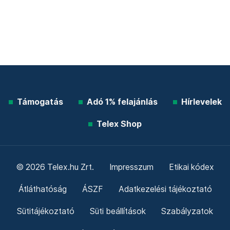
Támogatás
Adó 1% felajánlás
Hírlevelek
Telex Shop
© 2026 Telex.hu Zrt.
Impresszum
Etikai kódex
Átláthatóság
ÁSZF
Adatkezelési tájékoztató
Sütitájékoztató
Süti beállítások
Szabályzatok