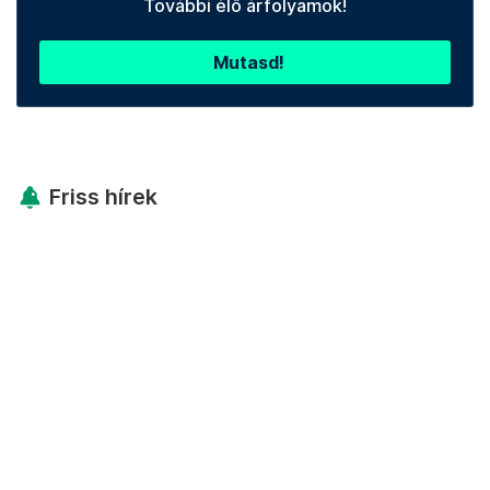
További élő árfolyamok!
Mutasd!
Friss hírek