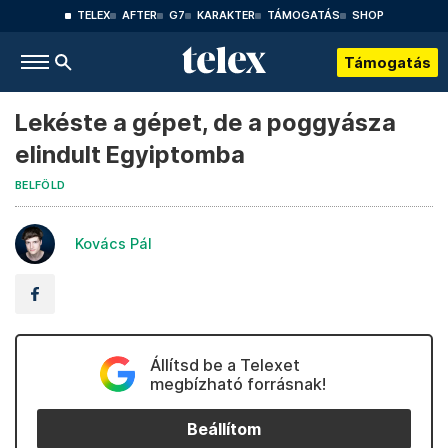
TELEX
AFTER
G7
KARAKTER
TÁMOGATÁS
SHOP
Támogatás
Lekéste a gépet, de a poggyásza
elindult Egyiptomba
BELFÖLD
Kovács Pál
Állítsd be a Telexet
megbízható forrásnak!
Beállítom