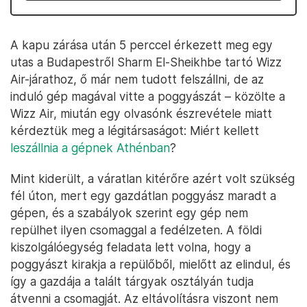
A kapu zárása után 5 perccel érkezett meg egy
utas a Budapestről Sharm El-Sheikhbe tartó Wizz
Air-járathoz, ő már nem tudott felszállni, de az
induló gép magával vitte a poggyászát – közölte a
Wizz Air, miután egy olvasónk észrevétele miatt
kérdeztük meg a légitársaságot: Miért kellett
leszállnia a gépnek Athénban
?
Mint kiderült, a váratlan kitérőre azért volt szükség
fél úton, mert egy gazdátlan poggyász maradt a
gépen, és a szabályok szerint egy gép nem
repülhet ilyen csomaggal a fedélzeten. A földi
kiszolgálóegység feladata lett volna, hogy a
poggyászt kirakja a repülőből, mielőtt az elindul, és
így a gazdája a talált tárgyak osztályán tudja
átvenni a csomagját. Az eltávolításra viszont nem