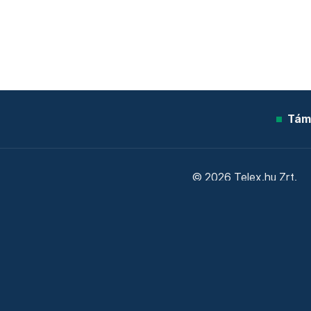
Tám
© 2026 Telex.hu Zrt.
Sütitájékoztató