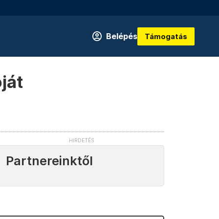
Belépés
Támogatás
ját
Partnereinktől