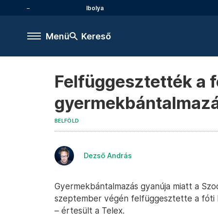
Ibolya
Menü
Kereső
Felfüggesztették a 
gyermekbántalmazás
BELFÖLD
Dezső András
Gyermekbántalmazás gyanúja miatt a Szoc
szeptember végén felfüggesztette a fóti 
– értesült a Telex.