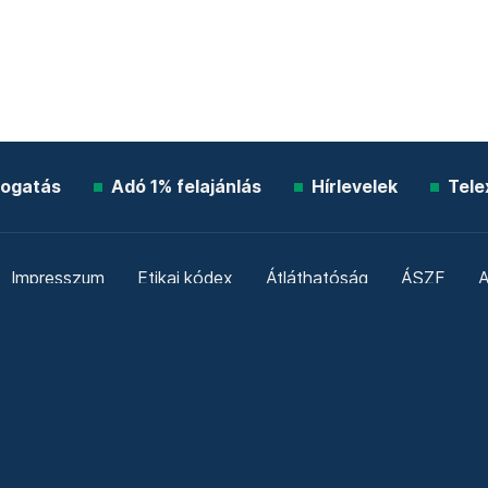
ogatás
Adó 1% felajánlás
Hírlevelek
Tele
Impresszum
Etikai kódex
Átláthatóság
ÁSZF
A
Süti beállítások
Szabályzatok
Kommentelési szabály