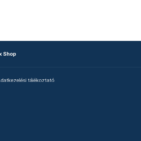
x Shop
datkezelési tájékoztató
zat
Telex Sales