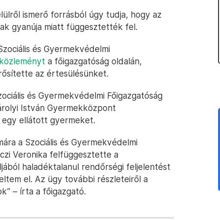
ről ismerő forrásból úgy tudja, hogy az
ak gyanúja miatt függesztették fel.
Szociális és Gyermekvédelmi
 közleményt
a főigazgatóság oldalán,
ősítette az értesülésünket.
zociális és Gyermekvédelmi Főigazgatóság
Károlyi István Gyermekközpont
 egy ellátott gyermeket.
mára a Szociális és Gyermekvédelmi
czi Veronika felfüggesztette a
jából haladéktalanul rendőrségi feljelentést
eltem el. Az ügy további részleteiről a
k” – írta a főigazgató.