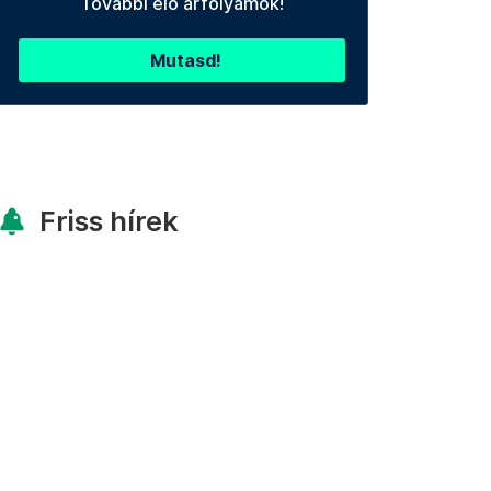
További élő árfolyamok!
Mutasd!
Friss hírek