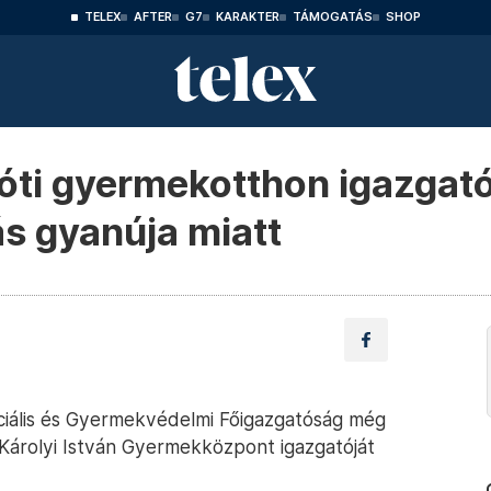
TELEX
AFTER
G7
KARAKTER
TÁMOGATÁS
SHOP
fóti gyermekotthon igazgató
 gyanúja miatt
iális és Gyermekvédelmi Főigazgatóság még
Károlyi István Gyermekközpont igazgatóját