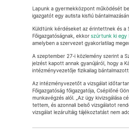
Lapunk a gyermekközpont működését belül
igazgatót egy autista kisfiú bántalmazásán
Küldtünk kérdéseket az érintettnek és a 
Főigazgatóságnak, ekkor
szúrtunk ki egy
amelyben a szervezet gyakorlatilag meger
A szeptember 27-i közlemény szerint a S
jelzést kapott annak gyanújáról, hogy a 
intézményvezetője fizikailag bántalmazott
Az intézményvezetőt a vizsgálat időtarta
Főigazgatóság főigazgatója, Cséplőné Gön
munkavégzés alól. „Az ügy kivizsgálása cél
tettem, és azonnali belső vizsgálatot rend
vizsgálat lezárultáig tájékoztatást nem ado