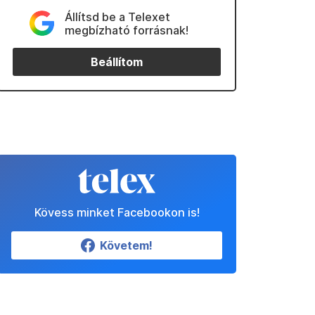
Állítsd be a Telexet
megbízható forrásnak!
Beállítom
Kövess minket Facebookon is!
Követem!