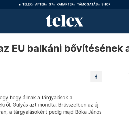
TELEX
AFTER
G7
KARAKTER
TÁMOGATÁS
SHOP
az EU balkáni bővítésének 
ogy hogy állnak a tárgyalások a
ről. Gulyás azt mondta: Brüsszelben az új
 van, a tárgyalásokért pedig majd Bóka János