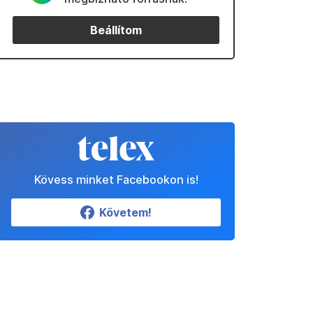
Beállítom
Kövess minket Facebookon is!
Követem!