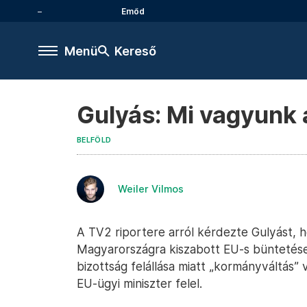
Emőd
Menü
Kereső
Gulyás: Mi vagyunk 
BELFÖLD
Weiler Vilmos
A TV2 riportere arról kérdezte Gulyást, h
Magyarországra kiszabott EU-s büntetések
bizottság felállása miatt „kormányváltás”
EU-ügyi miniszter felel.