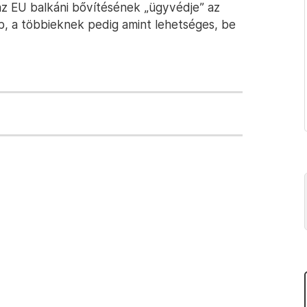
z EU balkáni bővítésének „ügyvédje” az
b, a többieknek pedig amint lehetséges, be