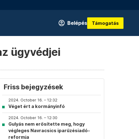
Belépés
Támogatás
az ügyvédjei
Friss bejegyzések
2024. October 16. – 12:32
Véget ért a kormányinfó
2024. October 16. – 12:30
Gulyás nem erősítette meg, hogy
végleges Navracsics iparűzésiadó-
reformja