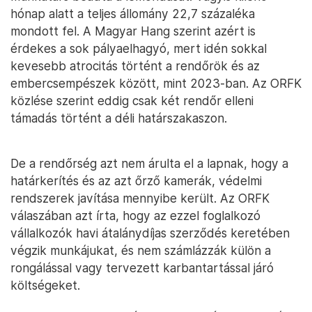
hónap alatt a teljes állomány 22,7 százaléka
mondott fel. A Magyar Hang szerint azért is
érdekes a sok pályaelhagyó, mert idén sokkal
kevesebb atrocitás történt a rendőrök és az
embercsempészek között, mint 2023-ban. Az ORFK
közlése szerint eddig csak két rendőr elleni
támadás történt a déli határszakaszon.
De a rendőrség azt nem árulta el a lapnak, hogy a
határkerítés és az azt őrző kamerák, védelmi
rendszerek javítása mennyibe került. Az ORFK
válaszában azt írta, hogy az ezzel foglalkozó
vállalkozók havi átalánydíjas szerződés keretében
végzik munkájukat, és nem számlázzák külön a
rongálással vagy tervezett karbantartással járó
költségeket.