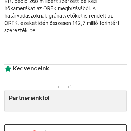
Kft. pedig 268 millióért szerzett be kézi
hőkamerákat az ORFK megbízásából. A
határvadászoknak gránátvetőket is rendelt az
ORFK, ezeket idén összesen 142,7 millió forintért
szerezték be.
Kedvenceink
Partnereinktől