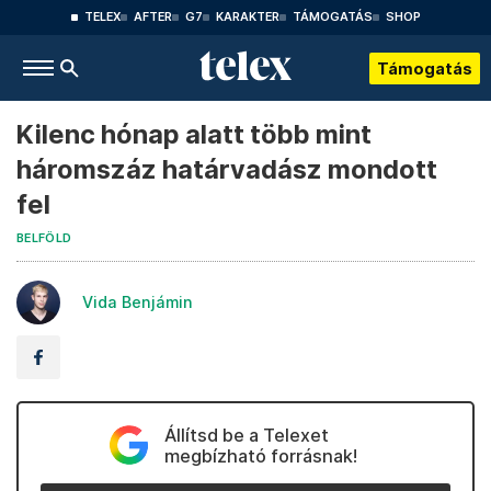
TELEX
AFTER
G7
KARAKTER
TÁMOGATÁS
SHOP
Támogatás
Kilenc hónap alatt több mint
háromszáz határvadász mondott
fel
BELFÖLD
Vida Benjámin
Állítsd be a Telexet
megbízható forrásnak!