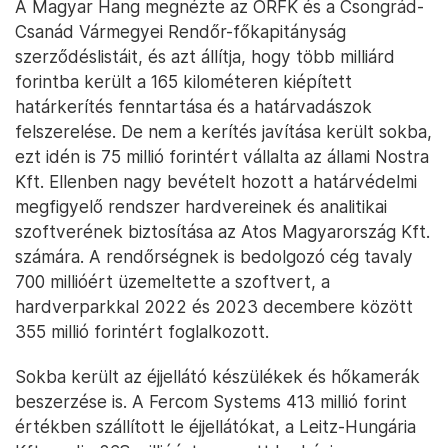
A Magyar Hang megnézte az ORFK és a Csongrád-
Csanád Vármegyei Rendőr-főkapitányság
szerződéslistáit, és azt állítja, hogy több milliárd
forintba került a 165 kilométeren kiépített
határkerítés fenntartása és a határvadászok
felszerelése. De nem a kerítés javítása került sokba,
ezt idén is 75 millió forintért vállalta az állami Nostra
Kft. Ellenben nagy bevételt hozott a határvédelmi
megfigyelő rendszer hardvereinek és analitikai
szoftverének biztosítása az Atos Magyarország Kft.
számára. A rendőrségnek is bedolgozó cég tavaly
700 millióért üzemeltette a szoftvert, a
hardverparkkal 2022 és 2023 decembere között
355 millió forintért foglalkozott.
Sokba került az éjjellátó készülékek és hőkamerák
beszerzése is. A Fercom Systems 413 millió forint
értékben szállított le éjjellátókat, a Leitz-Hungária