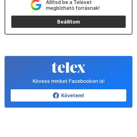
Állítsd be a Telexet
megbízható forrásnak!
Beállítom
Kövess minket Facebookon is!
Követem!