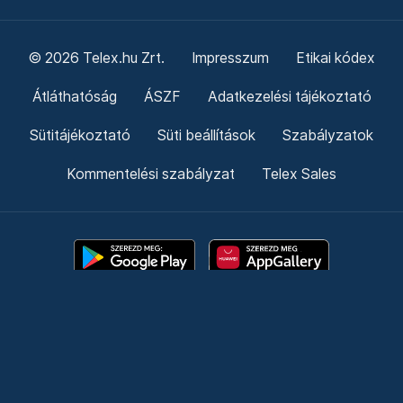
© 2026 Telex.hu Zrt.
Impresszum
Etikai kódex
Átláthatóság
ÁSZF
Adatkezelési tájékoztató
Sütitájékoztató
Süti beállítások
Szabályzatok
Kommentelési szabályzat
Telex Sales