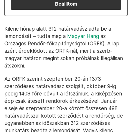
Beállítom
Kilenc hónap alatt 312 határvadász adta be a
lemondását – tudta meg a
Magyar Hang
az
Országos Rendőr-főkapitányságtól (ORFK). A lap
azért érdeklődött az ORFK-nál, mert a szerb-
magyar határon megint sokan próbálnak illegálisan
átszökni.
Az ORFK szerint szeptember 20-án 1373
szerződéses határvadász szolgált, október 9-ig
pedig 1408 főre bővült a létszámuk, a kiképzésen
épp csak átesett rendőrök érkezésével. Január
elseje és szeptember 20-a között összesen 498
határvadásszal kötött szerződést a rendőrség, de
ugyanebben az időszakban 312 szerződéses
munkatárs beadta a lemondását. Vagyis kilenc