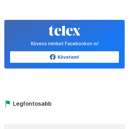
Kövess minket Facebookon is!
Követem!
Legfontosabb