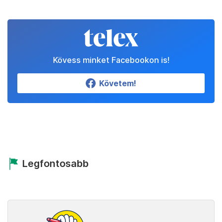
Kövess minket Facebookon is!
Követem!
Legfontosabb