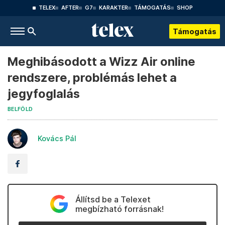
TELEX
AFTER
G7
KARAKTER
TÁMOGATÁS
SHOP
Támogatás
Meghibásodott a Wizz Air online
rendszere, problémás lehet a
jegyfoglalás
BELFÖLD
Kovács Pál
Állítsd be a Telexet
megbízható forrásnak!