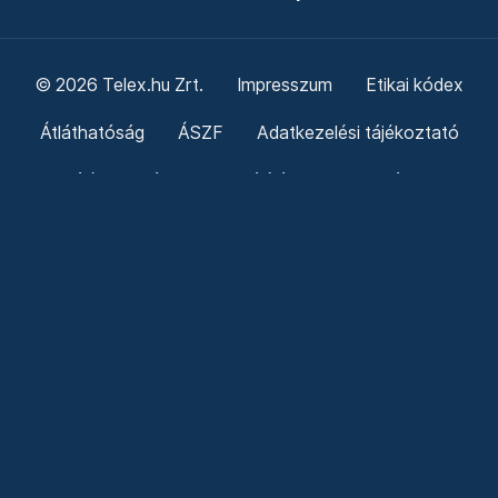
© 2026 Telex.hu Zrt.
Impresszum
Etikai kódex
Átláthatóság
ÁSZF
Adatkezelési tájékoztató
Sütitájékoztató
Süti beállítások
Szabályzatok
Kommentelési szabályzat
Telex Sales