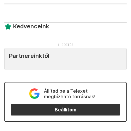
Kedvenceink
Partnereinktől
Állítsd be a Telexet
megbízható forrásnak!
Beállítom