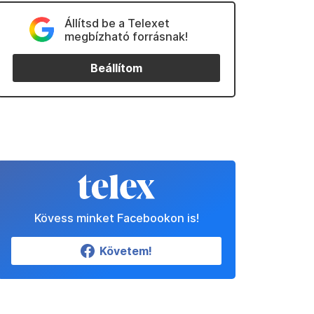
Állítsd be a Telexet
megbízható forrásnak!
Beállítom
Kövess minket Facebookon is!
Követem!