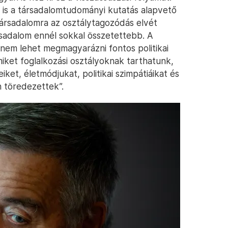
is a társadalomtudományi kutatás alapvető
ársadalomra az osztálytagozódás elvét
rsadalom ennél sokkal összetettebb. A
al nem lehet megmagyarázni fontos politikai
iket foglalkozási osztályoknak tarthatunk,
iket, életmódjukat, politikai szimpátiáikat és
n töredezettek”.