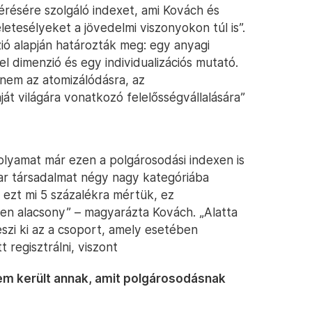
érésére szolgáló indexet, ami Kovách és
etesélyeket a jövedelmi viszonyokon túl is”.
ó alapján határozták meg: egy anyagi
l dimenzió és egy individualizációs mutató.
 nem az atomizálódásra, az
át világára vonatkozó felelősségvállalására”
folyamat már ezen a polgárosodási indexen is
yar társadalmat négy nagy kategóriába
 ezt mi 5 százalékra mértük, ez
n alacsony” – magyarázta Kovách. „Alatta
eszi ki az a csoport, amely esetében
 regisztrálni, viszont
em került annak, amit polgárosodásnak