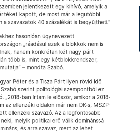
 szemben jelentkezett egy kihívó, amelyik a
 értéket kapott, de most már a legutóbbi
 a szavazatok 40 százalékát is begyűjtheti.”
vekhez hasonlóan úgynevezett
országon „ráadásul ezek a blokkok nem is
llnak, hanem konkrétan két nagy párt
án több is, mint egy kétblokkrendszer,
 mutatja” – mondta Szabó.
yar Péter és a Tisza Párt ilyen rövid idő
 Szabó szerint politológiai szempontból ez
ó. „2018-ban írtam le először, amikor a 2018-
tem az ellenzéki oldalon már nem DK-s, MSZP-
tt ellenzéki szavazó. Az a legfontosabb
neki, melyik politikai erő válik dominánssá
omináns, és arra szavaz, mert az lehet