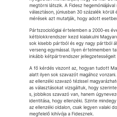
megtörni látszik. A Fidesz hegemóniájával
választáson, júniusban 30 százalék körüli
mérések azt mutatják, hogy adott esetben
Pártszociológiai értelemben a 2000-es é
kétblokkrendszer kezd kialakulni Magyar
sok kisebb pártból és egy nagy pártból á
verseng egymással. Ilyen értelmemben tal
inkább kétpártrendszer jellegzetességeit
A fő kérdés viszont az, hogyan tudott Mag
alatt ilyen sok szavazót magához vonzani.
az ellenzéki szavazó tézissel magyarázhat
as választásokat vizsgáltuk, hogy szerin
s, jobbikos szavazó van, hanem úgyneveze
identitása, hogy ellenzéki. Szinte mindegy 
az ellenzéki oldalon, csak legyen valaki d
megfelelő kihívója a Fidesznek.