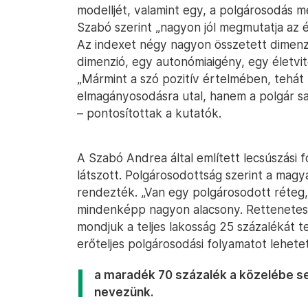
modelljét, valamint egy, a polgárosodás m
Szabó szerint „nagyon jól megmutatja az él
Az indexet négy nagyon összetett dimenzi
dimenzió, egy autonómiaigény, egy életvite
„Mármint a szó pozitív értelmében, tehát
elmagányosodásra utal, hanem a polgár saj
– pontosítottak a kutatók.
A Szabó Andrea által említett lecsúszási 
látszott. Polgárosodottság szerint a mag
rendezték. „Van egy polgárosodott réteg,
mindenképp nagyon alacsony. Rettenetese
mondjuk a teljes lakosság 25 százalékát t
erőteljes polgárosodási folyamatot lehetett
a maradék 70 százalék a közelébe s
nevezünk.