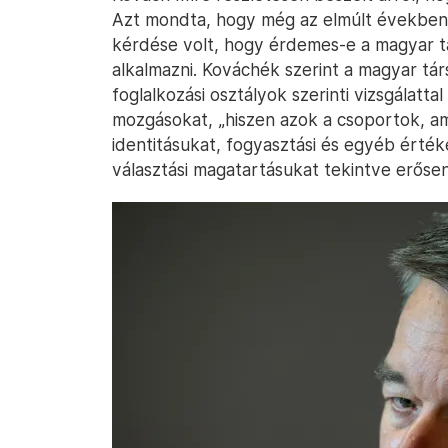
Azt mondta, hogy még az elmúlt években 
kérdése volt, hogy érdemes-e a magyar t
alkalmazni. Kováchék szerint a magyar tá
foglalkozási osztályok szerinti vizsgálatt
mozgásokat, „hiszen azok a csoportok, am
identitásukat, fogyasztási és egyéb értéke
választási magatartásukat tekintve erőse