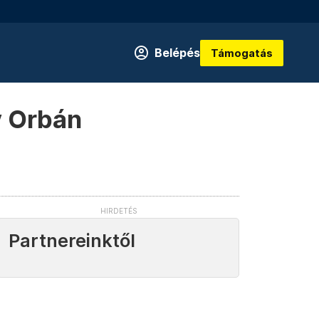
Belépés
Támogatás
y Orbán
Partnereinktől