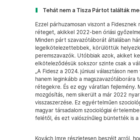
Tehát nem a Tisza Pártot találták me
Ezzel párhuzamosan viszont a Fidesznek nem
réteget, akikkel 2022-ben óriási győzelme
Minden párt szavazótáborát általában há
legelkötelezettebbek, körülöttük helyezk
peremszavazók. Utóbbiak azok, akiket kev
elköteleződésük sokszor szinte csak a vál
„A Fidesz a 2024. júniusi választáson ne
hanem leginkább a magszavazótáborára t
rétegekre. És ez egy váratlan fejlemény. M
mozgósítás, nem sikerült a már 2022 nya
visszaszerzése. Ez egyértelműen szocioló
magyar társadalom szociológiai értelembe
felétől, és ezt valószínűleg büntették is a
Kovách Imre részletesen beszélt arról, hog