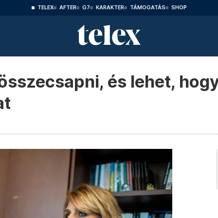
TELEX
AFTER
G7
KARAKTER
TÁMOGATÁS
SHOP
 összecsapni, és lehet, hog
at