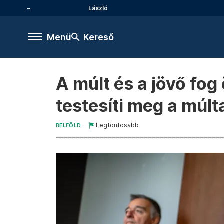
László
Menü
Kereső
A múlt és a jövő fog
testesíti meg a múlt
Legfontosabb
BELFÖLD