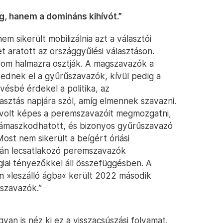
g, hanem a domináns kihívót.”
 sikerült mobilizálnia azt a választói
t aratott az országgyűlési választáson.
rom halmazra osztják. A magszavazók a
ednek el a gyűrűszavazók, kívül pedig a
ésbé érdekel a politika, az
asztás napjára szól, amíg elmennek szavazni.
m volt képes a peremszavazóit megmozgatni,
ámaszkodhatott, és bizonyos gyűrűszavazó
ost nem sikerült a beígért óriási
rán lecsatlakozó peremszavazók
giai tényezőkkel áll összefüggésben. A
n »leszálló ágba« került 2022 második
 szavazók.”
yan is néz ki ez a visszacsúszási folyamat.