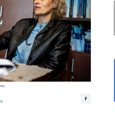
lex
ás