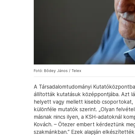
Fotó: Bődey János / Telex
A Társadalomtudományi Kutatóközpontban 
állították kutatásuk középpontjába. Azt lá
helyett vagy mellett kisebb csoportokat, 
különféle mutatók szerint. „Olyan felvéte
másnak nincs ilyen, a KSH-adatoknál ko
Kovách. – Ötezer embert kérdeztünk meg
szakmánkban.” Ezek alapján elkészítették