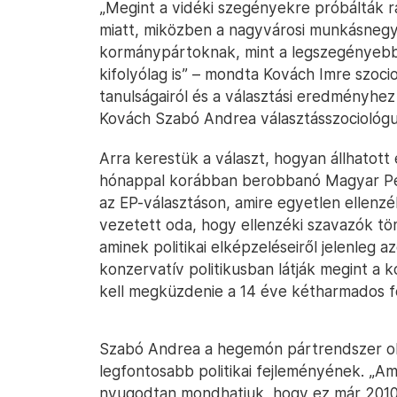
„Megint a vidéki szegényekre próbálták rá
miatt, miközben a nagyvárosi munkásnegy
kormánypártoknak, mint a legszegényebb
kifolyólag is” – mondta Kovách Imre szociol
tanulságairól és a választási eredményhe
Kovách Szabó Andrea választásszociológus
Arra kerestük a választ, hogyan állhatott e
hónappal korábban berobbanó Magyar Péte
az EP-választáson, amire egyetlen ellenz
vezetett oda, hogy ellenzéki szavazók töm
aminek politikai elképzeléseiről jelenleg 
konzervatív politikusban látják megint a 
kell megküzdenie a 14 éve kétharmados f
Szabó Andrea a hegemón pártrendszer oldó
legfontosabb politikai fejleményének. „Am
nyugodtan mondhatjuk, hogy ez már 2010 