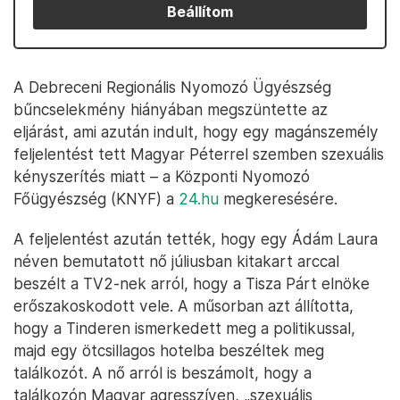
Beállítom
A Debreceni Regionális Nyomozó Ügyészség
bűncselekmény hiányában megszüntette az
eljárást, ami azután indult, hogy egy magánszemély
feljelentést tett Magyar Péterrel szemben szexuális
kényszerítés miatt – a Központi Nyomozó
Főügyészség (KNYF) a
24.hu
megkeresésére.
A feljelentést azután tették, hogy egy Ádám Laura
néven bemutatott nő júliusban kitakart arccal
beszélt a TV2-nek arról, hogy a Tisza Párt elnöke
erőszakoskodott vele. A műsorban azt állította,
hogy a Tinderen ismerkedett meg a politikussal,
majd egy ötcsillagos hotelba beszéltek meg
találkozót. A nő arról is beszámolt, hogy a
találkozón Magyar agresszíven, „szexuális