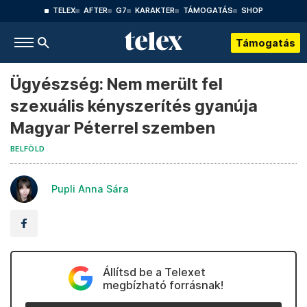
TELEX
AFTER
G7
KARAKTER
TÁMOGATÁS
SHOP
Támogatás
Ügyészség: Nem merült fel
szexuális kényszerítés gyanúja
Magyar Péterrel szemben
BELFÖLD
Pupli Anna Sára
Állítsd be a Telexet
megbízható forrásnak!