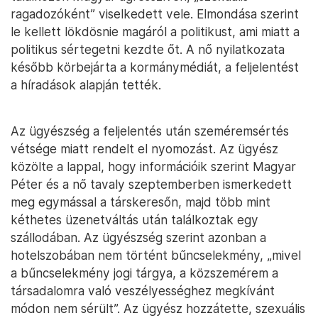
ragadozóként” viselkedett vele. Elmondása szerint
le kellett lökdösnie magáról a politikust, ami miatt a
politikus sértegetni kezdte őt. A nő nyilatkozata
később körbejárta a kormánymédiát, a feljelentést
a híradások alapján tették.
Az ügyészség a feljelentés után szeméremsértés
vétsége miatt rendelt el nyomozást. Az ügyész
közölte a lappal, hogy információik szerint Magyar
Péter és a nő tavaly szeptemberben ismerkedett
meg egymással a társkeresőn, majd több mint
kéthetes üzenetváltás után találkoztak egy
szállodában. Az ügyészség szerint azonban a
hotelszobában nem történt bűncselekmény, „mivel
a bűncselekmény jogi tárgya, a közszemérem a
társadalomra való veszélyességhez megkívánt
módon nem sérült”. Az ügyész hozzátette, szexuális