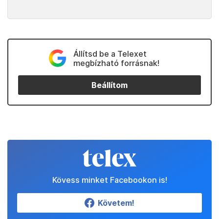
Állítsd be a Telexet
megbízható forrásnak!
Beállítom
Kövess minket Facebookon is!
Követem!