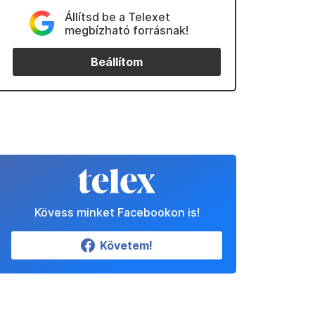
Állítsd be a Telexet
megbízható forrásnak!
Beállítom
Kövess minket Facebookon is!
Követem!