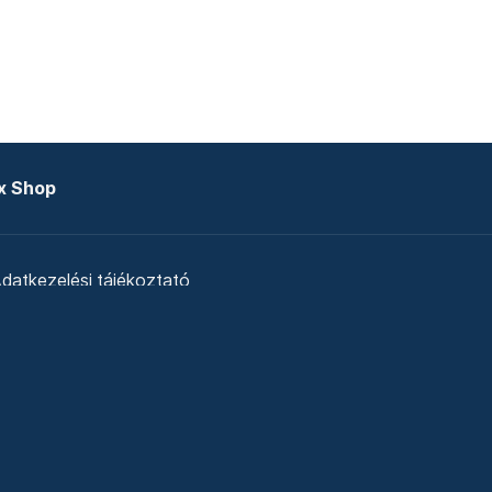
x Shop
datkezelési tájékoztató
zat
Telex Sales