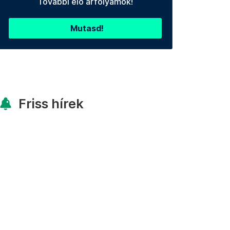
További élő árfolyamok!
Mutasd!
Friss hírek