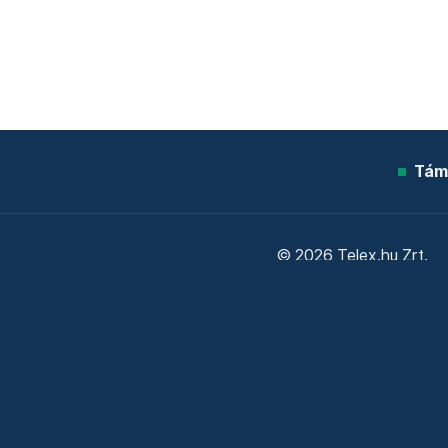
Tám
© 2026 Telex.hu Zrt.
Sütitájékoztató