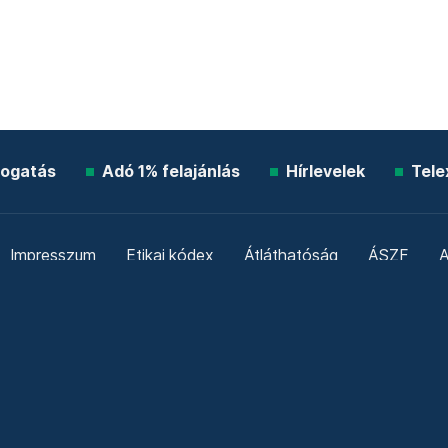
ogatás
Adó 1% felajánlás
Hírlevelek
Tele
Impresszum
Etikai kódex
Átláthatóság
ÁSZF
A
Süti beállítások
Szabályzatok
Kommentelési szabály