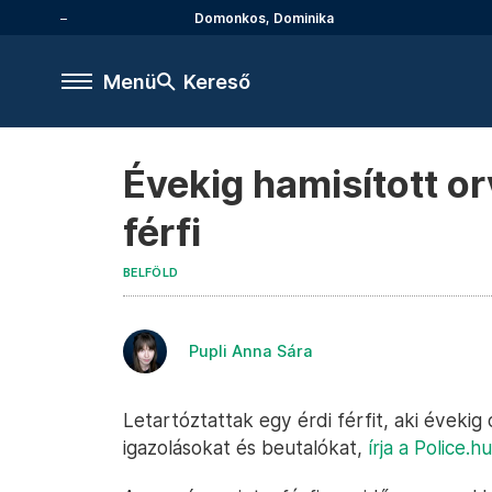
Domonkos, Dominika
Menü
Kereső
Évekig hamisított or
férfi
BELFÖLD
Pupli Anna Sára
Letartóztattak egy érdi férfit, aki évekig 
igazolásokat és beutalókat,
írja a Police.hu