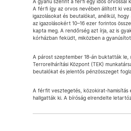
A gyanú szerint a férfi egy idős orvossal 
A férfi így az orvos nevében állított ki 
igazolásokat és beutalókat, anélkül, hogy
az igazolásokért 10–16 ezer forintos össz
kapta meg. A rendőrség azt írja, az is gya
kórházban feküdt, miközben a gyanúsított
A párost szeptember 18-án buktatták le, mi
Terrorelhárítási Központ (TEK) munkatársai
beutalókat és jelentős pénzösszeget foglal
A férfit vesztegetés, közokirat-hamisítás
hallgatták ki. A bíróság elrendelte letartó