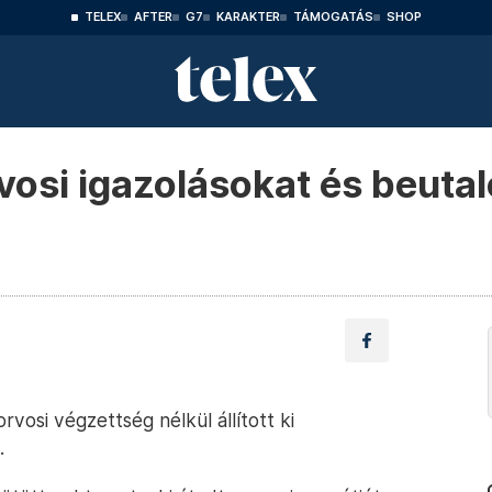
TELEX
AFTER
G7
KARAKTER
TÁMOGATÁS
SHOP
vosi igazolásokat és beutal
orvosi végzettség nélkül állított ki
.