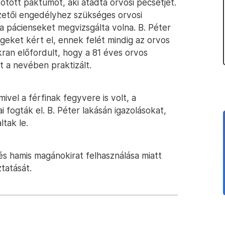
kötött paktumot, aki átadta orvosi pecsétjét.
vezetői engedélyhez szükséges orvosi
 a pácienseket megvizsgálta volna. B. Péter
egeket kért el, ennek felét mindig az orvos
kran előfordult, hogy a 81 éves orvos
 a nevében praktizált.
vel a férfinak fegyvere is volt, a
 fogták el. B. Péter lakásán igazolásokat,
tak le.
 és hamis magánokirat felhasználása miatt
ztatását.