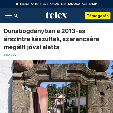
TELEX
AFTER
G7
KARAKTER
TÁMOGATÁS
SHOP
Támogatás
Dunabogdányban a 2013-as
árszintre készültek, szerencsére
megállt jóval alatta
BELFÖLD