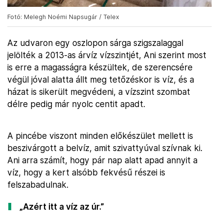
Fotó: Melegh Noémi Napsugár / Telex
Az udvaron egy oszlopon sárga szigszalaggal
jelölték a 2013-as árvíz vízszintjét, Ani szerint most
is erre a magasságra készültek, de szerencsére
végül jóval alatta állt meg tetőzéskor is víz, és a
házat is sikerült megvédeni, a vízszint szombat
délre pedig már nyolc centit apadt.
A pincébe viszont minden előkészület mellett is
beszivárgott a belvíz, amit szivattyúval szívnak ki.
Ani arra számít, hogy pár nap alatt apad annyit a
víz, hogy a kert alsóbb fekvésű részei is
felszabadulnak.
„Azért itt a víz az úr.”