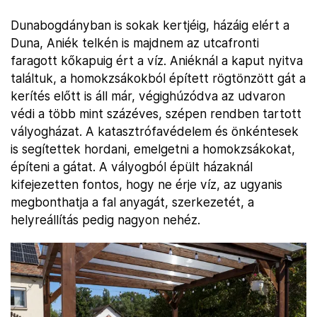
Dunabogdányban is sokak kertjéig, házáig elért a
Duna, Aniék telkén is majdnem az utcafronti
faragott kőkapuig ért a víz. Aniéknál a kaput nyitva
találtuk, a homokzsákokból épített rögtönzött gát a
kerítés előtt is áll már, végighúzódva az udvaron
védi a több mint százéves, szépen rendben tartott
vályogházat. A katasztrófavédelem és önkéntesek
is segítettek hordani, emelgetni a homokzsákokat,
építeni a gátat. A vályogból épült házaknál
kifejezetten fontos, hogy ne érje víz, az ugyanis
megbonthatja a fal anyagát, szerkezetét, a
helyreállítás pedig nagyon nehéz.