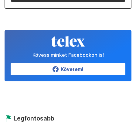
Kövess minket Facebookon is!
Követem!
Legfontosabb