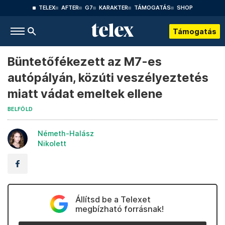
TELEX
AFTER
G7
KARAKTER
TÁMOGATÁS
SHOP
Támogatás
Büntetőfékezett az M7-es
autópályán, közúti veszélyeztetés
miatt vádat emeltek ellene
BELFÖLD
Németh-Halász
Nikolett
Állítsd be a Telexet
megbízható forrásnak!