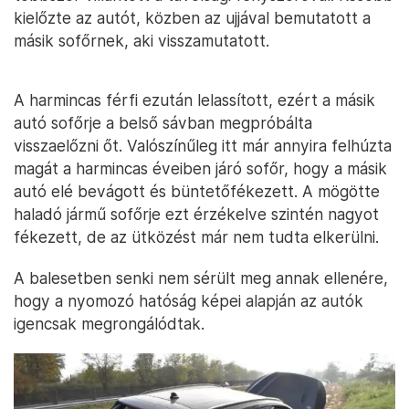
kielőzte az autót, közben az ujjával bemutatott a
másik sofőrnek, aki visszamutatott.
A harmincas férfi ezután lelassított, ezért a másik
autó sofőrje a belső sávban megpróbálta
visszaelőzni őt. Valószínűleg itt már annyira felhúzta
magát a harmincas éveiben járó sofőr, hogy a másik
autó elé bevágott és büntetőfékezett. A mögötte
haladó jármű sofőrje ezt érzékelve szintén nagyot
fékezett, de az ütközést már nem tudta elkerülni.
A balesetben senki nem sérült meg annak ellenére,
hogy a nyomozó hatóság képei alapján az autók
igencsak megrongálódtak.