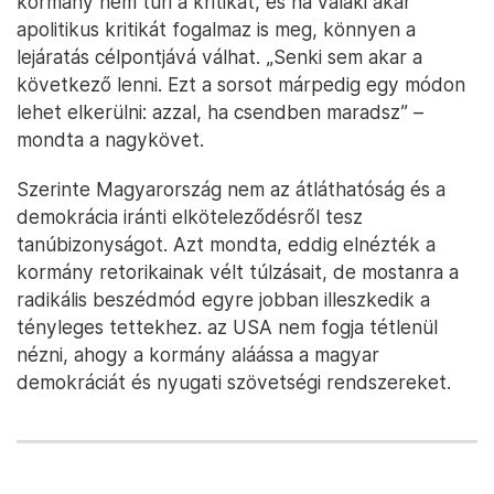
kormány nem tűri a kritikát, és ha valaki akár
apolitikus kritikát fogalmaz is meg, könnyen a
lejáratás célpontjává válhat. „Senki sem akar a
következő lenni. Ezt a sorsot márpedig egy módon
lehet elkerülni: azzal, ha csendben maradsz” –
mondta a nagykövet.
Szerinte Magyarország nem az átláthatóság és a
demokrácia iránti elköteleződésről tesz
tanúbizonyságot. Azt mondta, eddig elnézték a
kormány retorikainak vélt túlzásait, de mostanra a
radikális beszédmód egyre jobban illeszkedik a
tényleges tettekhez. az USA nem fogja tétlenül
nézni, ahogy a kormány aláássa a magyar
demokráciát és nyugati szövetségi rendszereket.