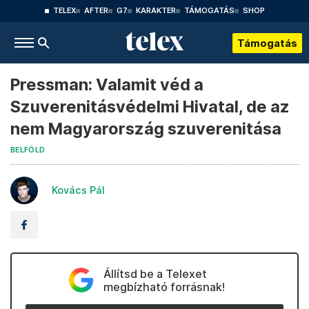
TELEX
AFTER
G7
KARAKTER
TÁMOGATÁS
SHOP
Támogatás
Pressman: Valamit véd a
Szuverenitásvédelmi Hivatal, de az
nem Magyarország szuverenitása
BELFÖLD
Kovács Pál
Állítsd be a Telexet
megbízható forrásnak!