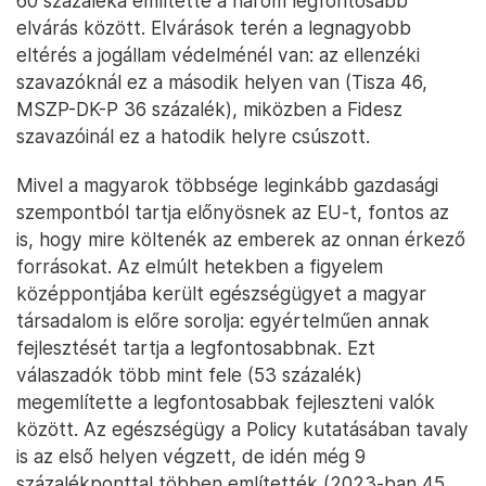
60 százaléka említette a három legfontosabb
elvárás között. Elvárások terén a legnagyobb
eltérés a jogállam védelménél van: az ellenzéki
szavazóknál ez a második helyen van (Tisza 46,
MSZP-DK-P 36 százalék), miközben a Fidesz
szavazóinál ez a hatodik helyre csúszott.
Mivel a magyarok többsége leginkább gazdasági
szempontból tartja előnyösnek az EU-t, fontos az
is, hogy mire költenék az emberek az onnan érkező
forrásokat. Az elmúlt hetekben a figyelem
középpontjába került egészségügyet a magyar
társadalom is előre sorolja: egyértelműen annak
fejlesztését tartja a legfontosabbnak. Ezt
válaszadók több mint fele (53 százalék)
megemlítette a legfontosabbak fejleszteni valók
között. Az egészségügy a Policy kutatásában tavaly
is az első helyen végzett, de idén még 9
százalékponttal többen említették (2023-ban 45