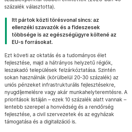
százalék választotta).
Itt pártok közti törésvonal sincs: az
ellenzéki szavazók és a fideszesek
többsége is az egészségügyre költené az
EU-s forrásokat.
Ezt követi az oktatás és a tudományos élet
fejlesztése, majd a hátrányos helyzetű régiók,
leszakadó települések felzárkóztatása. Szintén
sokan használnák (körülbelül 20-30 százalék) az
uniós pénzeket infrastrukturális fejlesztésekre,
nyugdíjemelésre vagy akár munkahelyteremtésre. A
prioritások listáján – ezek 10 százalék alatt vannak –
lentebb szerepel a honvédség és a rendőrség
fejlesztése, a civil szervezetek és az egyházak
támogatása és a digitalizáció is.