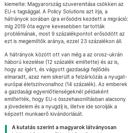
kiemelte: Magyarország szuverenitása csökken az
EU-s tagsággal. A Policy Solutions azt írja, a
hátrányok sorában újra erősödni kezdett a migráció:
míg 2019 óta egyre kevesebben tartották
problémának, most 9 százalékpontot erősödött az
ezt is megemlítők aránya, ezzel 23 százalékon áll.
A hátrányok között ott van még a az orosz-ukrán
háború kezelése (12 százalék említette) és az is,
hogy az ígért, és vágyott gazdasági fejlődés
elmaradt, azaz nem sikerült a felzárkózás a nyugat-
európai életszínvonalhoz (14 százalék). Az emberek
a gazdasági egyenlőtlenségeknél példaként
említették, hogy EU-s összehasonlításban alacsony
a jövedelem és a nyugdíj is, illetve ide sorolják a
képzett munkaerő kivándorlását.
A kutatás szerint a magyarok látványosan