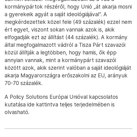
kormánypártok részéről, hogy Unió „át akarja mosni
a gyerekeik agyát a saját ideológiájával”. A
megkérdezettek közel fele (49 százalék) ezzel nem
ért egyet, viszont sokan vannak azok is, akik
elfogadják ezt az állítást (44 százalék). A kormány
által megfogalmazott vádról a Tisza Párt szavazói
közül állítják a legtöbben, hogy hamis, ők épp
annyian vannak, mint a kormánypárt szavazói
között azok, akik szerint valóban a saját ideológiáját
akarja Magyarországra erőszakolni az EU, arányuk
70-70 százalék.
A Policy Solutions Európai Unióval kapcsolatos
kutatása ide kattintva teljes terjedelmében is
olvasható.