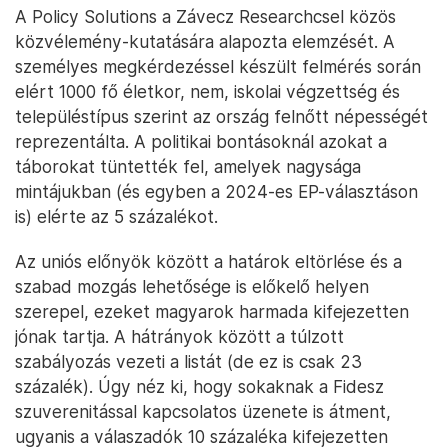
A Policy Solutions a Závecz Researchcsel közös
közvélemény-kutatására alapozta elemzését. A
személyes megkérdezéssel készült felmérés során
elért 1000 fő életkor, nem, iskolai végzettség és
településtípus szerint az ország felnőtt népességét
reprezentálta. A politikai bontásoknál azokat a
táborokat tüntették fel, amelyek nagysága
mintájukban (és egyben a 2024-es EP-választáson
is) elérte az 5 százalékot.
Az uniós előnyök között a határok eltörlése és a
szabad mozgás lehetősége is előkelő helyen
szerepel, ezeket magyarok harmada kifejezetten
jónak tartja. A hátrányok között a túlzott
szabályozás vezeti a listát (de ez is csak 23
százalék). Úgy néz ki, hogy sokaknak a Fidesz
szuverenitással kapcsolatos üzenete is átment,
ugyanis a válaszadók 10 százaléka kifejezetten