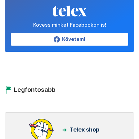
Kövess minket Facebookon is!
Követem!
Legfontosabb
Telex shop