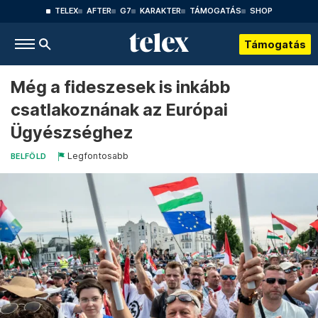
TELEX
AFTER
G7
KARAKTER
TÁMOGATÁS
SHOP
Támogatás
Még a fideszesek is inkább
csatlakoznának az Európai
Ügyészséghez
Legfontosabb
BELFÖLD