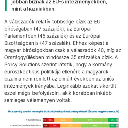
jobban bíznak az EU-s intézményekben,
mint a hazaiakban.
A válaszadók relatív többsége bízik az EU
bíróságában (47 százalék), az Európai
Parlamentben (45 százalék) és az Európai
Bizottságban is (47 százalék). Ehhez képest a
magyar bíróságokban csak a válaszadók 40, míg az
Országgyűlésben mindössze 35 százaléka bízik. A
Policy Solutions szerint látszik, hogy a kormány
euroszkeptikus politikája ellenére a magyarok
bizalma nem romlott az elmúlt években az uniós
intézmények irányába. Leginkább azokat sikerült
ezzel mégis befolyásolni, akik korábban inkább
semleges véleményen voltak.