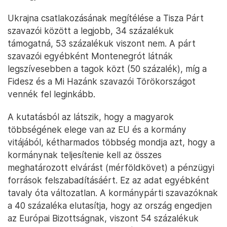
Ukrajna csatlakozásának megítélése a Tisza Párt
szavazói között a legjobb, 34 százalékuk
támogatná, 53 százalékuk viszont nem. A párt
szavazói egyébként Montenegrót látnák
legszívesebben a tagok közt (50 százalék), míg a
Fidesz és a Mi Hazánk szavazói Törökországot
vennék fel leginkább.
A kutatásból az látszik, hogy a magyarok
többségének elege van az EU és a kormány
vitájából, kétharmados többség mondja azt, hogy a
kormánynak teljesítenie kell az összes
meghatározott elvárást (mérföldkövet) a pénzügyi
források felszabadításáért. Ez az adat egyébként
tavaly óta változatlan. A kormánypárti szavazóknak
a 40 százaléka elutasítja, hogy az ország engedjen
az Európai Bizottságnak, viszont 54 százalékuk