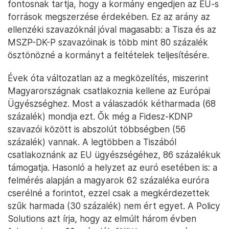
fontosnak tartja, hogy a kormány engedjen az EU-s
források megszerzése érdekében. Ez az arány az
ellenzéki szavazóknál jóval magasabb: a Tisza és az
MSZP-DK-P szavazóinak is több mint 80 százalék
ösztönözné a kormányt a feltételek teljesítésére.
Évek óta változatlan az a megközelítés, miszerint
Magyarországnak csatlakoznia kellene az Európai
Ügyészséghez. Most a válaszadók kétharmada (68
százalék) mondja ezt. Ők még a Fidesz-KDNP
szavazói között is abszolút többségben (56
százalék) vannak. A legtöbben a Tiszából
csatlakoznánk az EU ügyészségéhez, 86 százalékuk
támogatja. Hasonló a helyzet az euró esetében is: a
felmérés alapján a magyarok 62 százaléka euróra
cserélné a forintot, ezzel csak a megkérdezettek
szűk harmada (30 százalék) nem ért egyet. A Policy
Solutions azt írja, hogy az elmúlt három évben