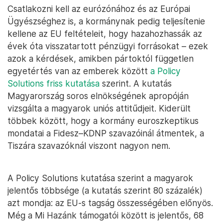
Csatlakozni kell az eurózónához és az Európai
Ügyészséghez is, a kormánynak pedig teljesítenie
kellene az EU feltételeit, hogy hazahozhassák az
évek óta visszatartott pénzügyi forrásokat – ezek
azok a kérdések, amikben pártoktól független
egyetértés van az emberek között
a Policy
Solutions friss kutatása
szerint. A kutatás
Magyarország soros elnökségének apropóján
vizsgálta a magyarok uniós attitűdjeit. Kiderült
többek között, hogy a kormány euroszkeptikus
mondatai a Fidesz–KDNP szavazóinál átmentek, a
Tiszára szavazóknál viszont nagyon nem.
A Policy Solutions kutatása szerint a magyarok
jelentős többsége (a kutatás szerint 80 százalék)
azt mondja: az EU-s tagság összességében előnyös.
Még a Mi Hazánk támogatói között is jelentős, 68