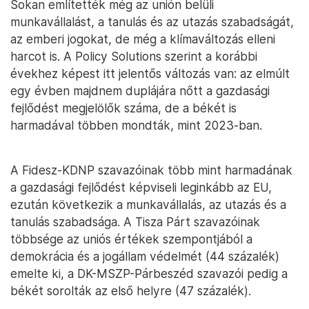
Sokan említették még az unión belüli
munkavállalást, a tanulás és az utazás szabadságát,
az emberi jogokat, de még a klímaváltozás elleni
harcot is. A Policy Solutions szerint a korábbi
évekhez képest itt jelentős változás van: az elmúlt
egy évben majdnem duplájára nőtt a gazdasági
fejlődést megjelölők száma, de a békét is
harmadával többen mondták, mint 2023-ban.
A Fidesz-KDNP szavazóinak több mint harmadának
a gazdasági fejlődést képviseli leginkább az EU,
ezután következik a munkavállalás, az utazás és a
tanulás szabadsága. A Tisza Párt szavazóinak
többsége az uniós értékek szempontjából a
demokrácia és a jogállam védelmét (44 százalék)
emelte ki, a DK-MSZP-Párbeszéd szavazói pedig a
békét sorolták az első helyre (47 százalék).