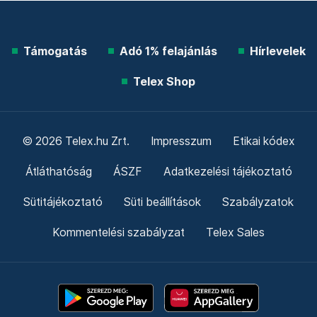
Támogatás
Adó 1% felajánlás
Hírlevelek
Telex Shop
© 2026 Telex.hu Zrt.
Impresszum
Etikai kódex
Átláthatóság
ÁSZF
Adatkezelési tájékoztató
Sütitájékoztató
Süti beállítások
Szabályzatok
Kommentelési szabályzat
Telex Sales