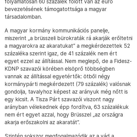
folyamatosan 60 százalék fölött van az euró
bevezetésének támogatottsága a magyar
társadalomban.
A magyar kormány kommunikációs panelje,
miszerint „a brüsszeli bürokraták rá akarják erőltetni
a magyarokra az akaratukat” a megkérdezettek 52
százaléka szerint igaz, de 41 százalék nem ért
egyet ezzel az állítással. Nem meglepő, de a Fidesz-
KDNP szavazói körében elsöprő többségben
vannak az állítással egyetértők: ötből négy
kormánypárti megkérdezett (79 százalék) valósnak
gondolja, tavalyhoz képest az arányuk még nőtt is
egy kicsit. A Tisza Párt szavazói viszont nagy
arányban vélekednek épp fordítva, 63 százalékuk
nem ért egyet azzal, hogy Brüsszel „az országra
akarja erőszakolni az akaratát”.
Szintén sokszor megfogalmazódik az a vád a