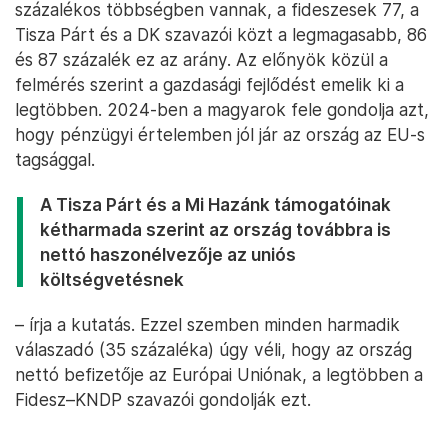
százalékos többségben vannak, a fideszesek 77, a
Tisza Párt és a DK szavazói közt a legmagasabb, 86
és 87 százalék ez az arány. Az előnyök közül a
felmérés szerint a gazdasági fejlődést emelik ki a
legtöbben. 2024-ben a magyarok fele gondolja azt,
hogy pénzügyi értelemben jól jár az ország az EU-s
tagsággal.
A Tisza Párt és a Mi Hazánk támogatóinak
kétharmada szerint az ország továbbra is
nettó haszonélvezője az uniós
költségvetésnek
– írja a kutatás. Ezzel szemben minden harmadik
válaszadó (35 százaléka) úgy véli, hogy az ország
nettó befizetője az Európai Uniónak, a legtöbben a
Fidesz–KNDP szavazói gondolják ezt.