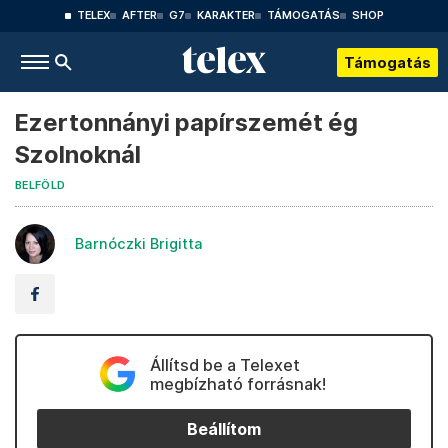
TELEX
AFTER
G7
KARAKTER
TÁMOGATÁS
SHOP
Támogatás
Ezertonnányi papírszemét ég
Szolnoknál
BELFÖLD
Barnóczki Brigitta
Állítsd be a Telexet
megbízható forrásnak!
Beállítom