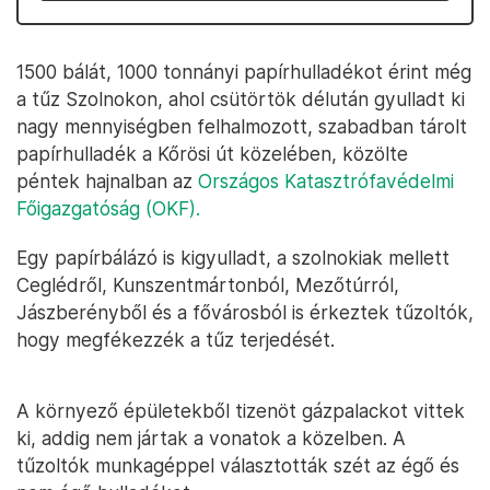
1500 bálát, 1000 tonnányi papírhulladékot érint még
a tűz Szolnokon, ahol csütörtök délután gyulladt ki
nagy mennyiségben felhalmozott, szabadban tárolt
papírhulladék a Kőrösi út közelében, közölte
péntek hajnalban az
Országos Katasztrófavédelmi
Főigazgatóság (OKF).
Egy papírbálázó is kigyulladt, a szolnokiak mellett
Ceglédről, Kunszentmártonból, Mezőtúrról,
Jászberényből és a fővárosból is érkeztek tűzoltók,
hogy megfékezzék a tűz terjedését.
A környező épületekből tizenöt gázpalackot vittek
ki, addig nem jártak a vonatok a közelben. A
tűzoltók munkagéppel választották szét az égő és