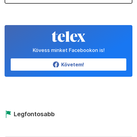
Kövess minket Facebookon is!
Követem!
Legfontosabb