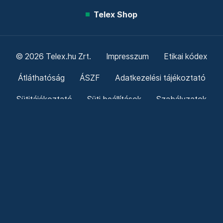
Telex Shop
© 2026 Telex.hu Zrt.
Impresszum
Etikai kódex
Átláthatóság
ÁSZF
Adatkezelési tájékoztató
Sütitájékoztató
Süti beállítások
Szabályzatok
Kommentelési szabályzat
Telex Sales