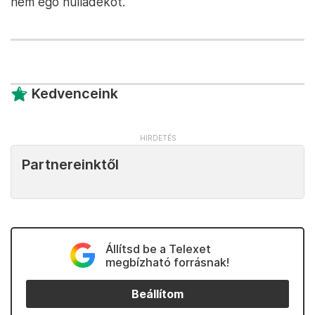
nem égő hulladékot.
Kedvenceink
Partnereinktől
Állítsd be a Telexet
megbízható forrásnak!
Beállítom