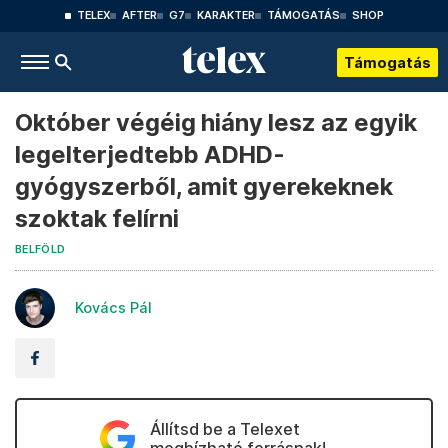
TELEX
AFTER
G7
KARAKTER
TÁMOGATÁS
SHOP
Támogatás
Október végéig hiány lesz az egyik
legelterjedtebb ADHD-
gyógyszerből, amit gyerekeknek
szoktak felírni
BELFÖLD
Kovács Pál
Állítsd be a Telexet