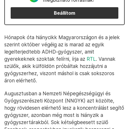
megbízható forrásnak!
Beállítom
Hónapok óta hiánycikk Magyarországon és a jelek
szerint október végéig az is marad az egyik
legelterjedtebb ADHD-gyógyszer, amit
gyerekeknek szoktak felírni, írja az
RTL
. Vannak
szülők, akik külföldön próbáltak hozzájutni a
gyógyszerhez, viszont máshol is csak sokszoros
áron elérhető.
Augusztusban a Nemzeti Népegészségügyi és
Gyógyszerészeti Központ (NNGYK) azt közölte,
hogy rövidesen elérhető lesz a koncentrálást segítő
gyógyszer, azonban még most is hiányzik a
gyógyszertárakból. Sok kétségbeesett szülő