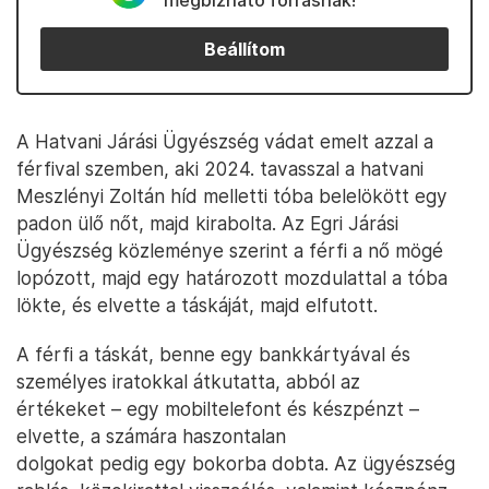
megbízható forrásnak!
Beállítom
A Hatvani Járási Ügyészség vádat emelt azzal a
férfival szemben, aki 2024. tavasszal a hatvani
Meszlényi Zoltán híd melletti tóba belelökött egy
padon ülő nőt, majd kirabolta. Az Egri Járási
Ügyészség közleménye szerint a férfi a nő mögé
lopózott, majd egy határozott mozdulattal a tóba
lökte, és elvette a táskáját, majd elfutott.
A férfi a táskát, benne egy bankkártyával és
személyes iratokkal átkutatta, abból az
értékeket – egy mobiltelefont és készpénzt –
elvette, a számára haszontalan
dolgokat pedig egy bokorba dobta. Az ügyészség