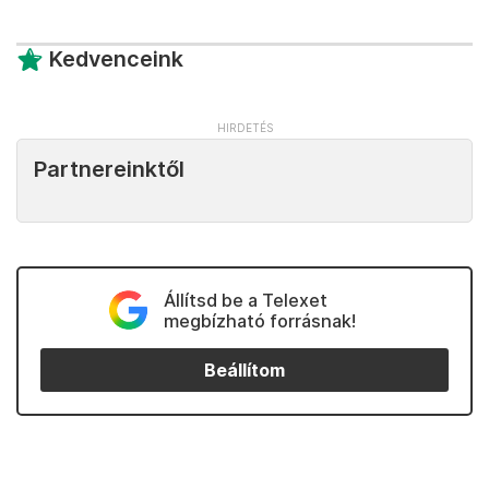
Kedvenceink
Partnereinktől
Állítsd be a Telexet
megbízható forrásnak!
Beállítom