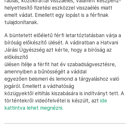
rablás, közokirattal visszaélés, valamint készpénz-
helyettesítő fizetési eszközzel visszaélés miatt
emelt vádat. Emellett egy lopást is a férfinak
tulajdonítanak.
A büntetett előéletű férfi letartóztatásban várja a
bíróság előkészítő ülését. A vádiratban a Hatvani
Járási Ügyészség azt kérte, hogy a bíróság az
előkészítő
ülésen ítélje a férfit hat év szabadságvesztésre,
amennyiben a bűnösségét a váddal
egyezően beismeri és lemond a tárgyaláshoz való
jogáról. Emellett a vádhatóság
közügyektől eltiltás kiszabására is indítványt tett. A
történtekről videófelvétel is készült, azt
ide
kattintva lehet megnézni.