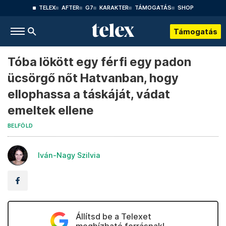
TELEX
AFTER
G7
KARAKTER
TÁMOGATÁS
SHOP
Támogatás
Tóba lökött egy férfi egy padon
ücsörgő nőt Hatvanban, hogy
ellophassa a táskáját, vádat
emeltek ellene
BELFÖLD
Iván-Nagy Szilvia
Állítsd be a Telexet