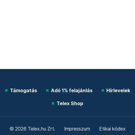
Támogatás
Adó 1% felajánlás
Hírlevelek
Telex Shop
© 2026 Telex.hu Zrt.
Impresszum
Etikai kódex