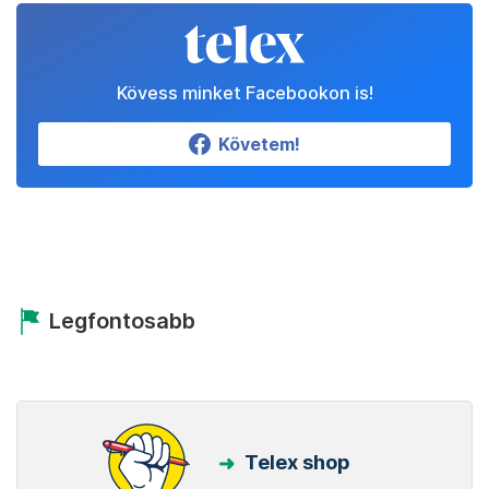
Kövess minket Facebookon is!
Követem!
Legfontosabb
Telex shop