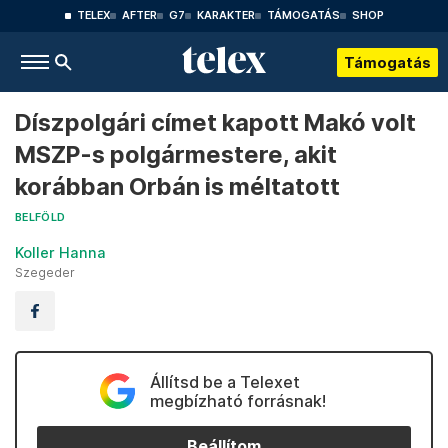
TELEX
AFTER
G7
KARAKTER
TÁMOGATÁS
SHOP
Támogatás
Díszpolgári címet kapott Makó volt
MSZP-s polgármestere, akit
korábban Orbán is méltatott
BELFÖLD
Koller Hanna
Szegeder
Állítsd be a Telexet
megbízható forrásnak!
Beállítom