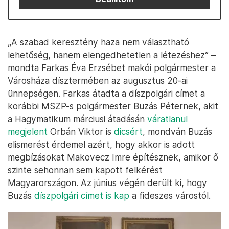
„A szabad keresztény haza nem választható
lehetőség, hanem elengedhetetlen a létezéshez” –
mondta Farkas Éva Erzsébet makói polgármester a
Városháza dísztermében az augusztus 20-ai
ünnepségen. Farkas átadta a díszpolgári címet a
korábbi MSZP-s polgármester Buzás Péternek, akit
a Hagymatikum márciusi átadásán
váratlanul
megjelent
Orbán Viktor is
dicsért
, mondván Buzás
elismerést érdemel azért, hogy akkor is adott
megbízásokat Makovecz Imre építésznek, amikor ő
szinte sehonnan sem kapott felkérést
Magyarországon. Az június végén derült ki, hogy
Buzás
díszpolgári címet is kap
a fideszes várostól.