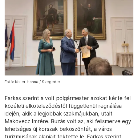
Fotó: Koller Hanna / Szegeder
Farkas szerint a volt polgármester azokat kérte fel
közéleti elköteleződéstől függetlenül regnálása
idején, akik a legjobbak szakmájukban, utalt
Makovecz Imrére. Buzás volt az, aki felismerve egy
lehetséges új korszak beköszöntét, a város
turizmusának alapjait fektette le. Farkas szerint