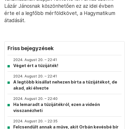
Lázár Jánosnak köszönhetően ez az idei évben
érte el a legfőbb mérföldkövet, a Hagymatikum
átadását.
Friss bejegyzések
2024. August 20. – 22:41
Véget ért a tűzijáték!
2024. August 20. – 22:41
A legtöbb kisállat nehezen bírta a tűzijátékot, de
akad, aki élvezte
2024. August 20. – 22:40
Ha lemaradt a tűzijátékról, ezen a videón
visszanézheti
2024. August 20. – 22:35
Felcsendült annak a műve, akit Orbán kevésbé bír