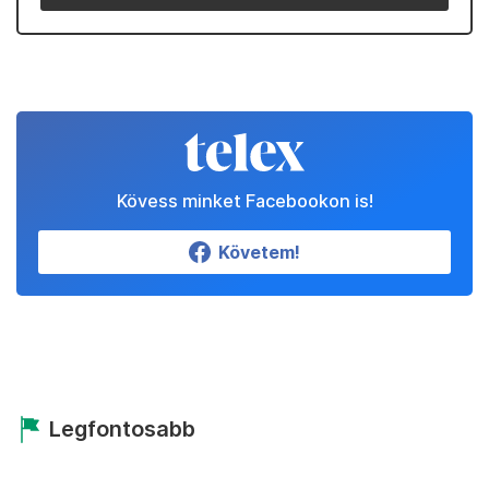
Kövess minket Facebookon is!
Követem!
Legfontosabb