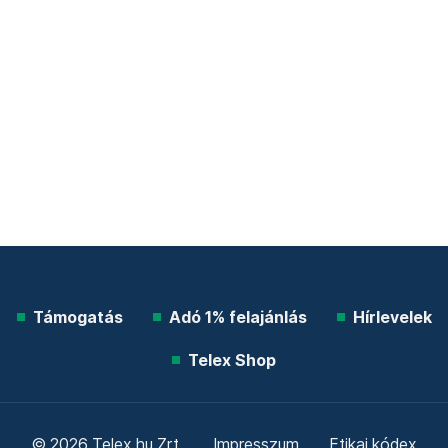
Támogatás
Adó 1% felajánlás
Hírlevelek
Telex Shop
© 2026 Telex.hu Zrt.
Impresszum
Etikai kódex